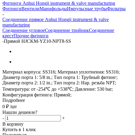
Фитинги Anhui Hongji instrument & valve manufacturing
Фитинги
Вентили
Манифольды
Импульсные трубы
Фильтры
-
Соединение прямое Anhui Hongji instrument & valve
manufacturing
Соединение угловое
Соединение тройник
Соединение
крест
Прочие фитинги
-
Прямой HJCKM-YZ10-NPT8-SS
Материал корпуса: SS316; Материал уплотнения: SS316;
Диаметр порта 1: 5/8 in.; Тип порта 1: Трубный фитинг;
Диаметр порта 2: 1/2 in.; Тип порта 2: Нар. резьба NPT;
Температура: от -254℃ до +538℃; Давление: 530 bar;
Конфигурация фитинга: Прямой;
Подробнее
0
₽
/шт
Нашли дешевле?
-
+
В корзину
Купить в 1 клик
Поделиться