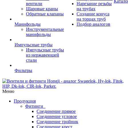
Катало
вентили
Нарезание резьбы
Шаровые краны
на трубах
Обратные клапаны
Создание конуса
на торцах труб
Манифольды
Подбор аналогов
Инструментальные
манифольды
Импульсные трубы
Импульсные трубы
из нержавеющей
стали
Фильтры
Меню
Продукция
Фитинги
Соединение прямое
Соединение угловое
Соединение тройник
Соединение крест