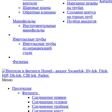
Катало
вентили
Нарезание резьбы
Шаровые краны
на трубах
Обратные клапаны
Создание конуса
на торцах труб
Манифольды
Подбор аналогов
Инструментальные
манифольды
Импульсные трубы
Импульсные трубы
из нержавеющей
стали
Фильтры
Меню
Продукция
Фитинги
Соединение прямое
Соединение угловое
Соединение тройник
Соединение крест