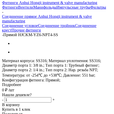
Фитинги Anhui Hongji instrument & valve manufacturing
Фитинги
Вентили
Манифольды
Импульсные трубы
Фильтры
-
Соединение прямое Anhui Hongji instrument & valve
manufacturing
Соединение угловое
Соединение тройник
Соединение
крест
Прочие фитинги
-
Прямой HJCKM-YZ6-NPT4-SS
Материал корпуса: SS316; Материал уплотнения: SS316;
Диаметр порта 1: 3/8 in.; Тип порта 1: Трубный фитинг;
Диаметр порта 2: 1/4 in.; Тип порта 2: Нар. резьба NPT;
Температура: от -254℃ до +538℃; Давление: 551 bar;
Конфигурация фитинга: Прямой;
Подробнее
0
₽
/шт
Нашли дешевле?
-
+
В корзину
Купить в 1 клик
Поделиться