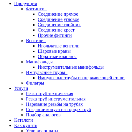
Продукция
Фитинги
Соединение прямое
Соединение угловое
Соединение тройник
Соединение крест
Прочие фитинги
Вентили
Игольчатые вентили
Шаровые краны
Обратные клапаны
Манифольды
Инструментальные манифольды
Импульсные трубы
Импульсные трубы из нержавеющей стали
Фильтры
Услуги
Резка труб техническая
Резка труб инструментальная
Нарезание резьбы на трубах
Создание конуса на торцах труб
Подбор аналогов
Каталоги
Как купить
Условия оплаты