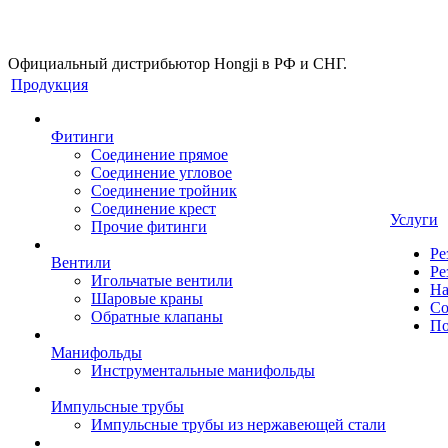
Официальный дистрибьютор Hongji в РФ и СНГ.
Продукция
Фитинги
Соединение прямое
Соединение угловое
Соединение тройник
Соединение крест
Услуги
Прочие фитинги
Ре
Вентили
Ре
Игольчатые вентили
На
Шаровые краны
Со
Обратные клапаны
По
Манифольды
Инструментальные манифольды
Импульсные трубы
Импульсные трубы из нержавеющей стали