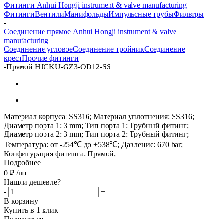
Фитинги Anhui Hongji instrument & valve manufacturing
Фитинги
Вентили
Манифольды
Импульсные трубы
Фильтры
-
Соединение прямое Anhui Hongji instrument & valve
manufacturing
Соединение угловое
Соединение тройник
Соединение
крест
Прочие фитинги
-
Прямой HJCKU-GZ3-OD12-SS
Материал корпуса: SS316; Материал уплотнения: SS316;
Диаметр порта 1: 3 mm; Тип порта 1: Трубный фитинг;
Диаметр порта 2: 3 mm; Тип порта 2: Трубный фитинг;
Температура: от -254℃ до +538℃; Давление: 670 bar;
Конфигурация фитинга: Прямой;
Подробнее
0
₽
/шт
Нашли дешевле?
-
+
В корзину
Купить в 1 клик
Поделиться