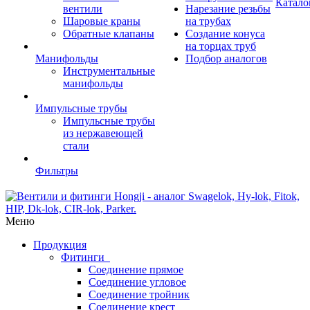
Катало
вентили
Нарезание резьбы
Шаровые краны
на трубах
Обратные клапаны
Создание конуса
на торцах труб
Манифольды
Подбор аналогов
Инструментальные
манифольды
Импульсные трубы
Импульсные трубы
из нержавеющей
стали
Фильтры
Меню
Продукция
Фитинги
Соединение прямое
Соединение угловое
Соединение тройник
Соединение крест