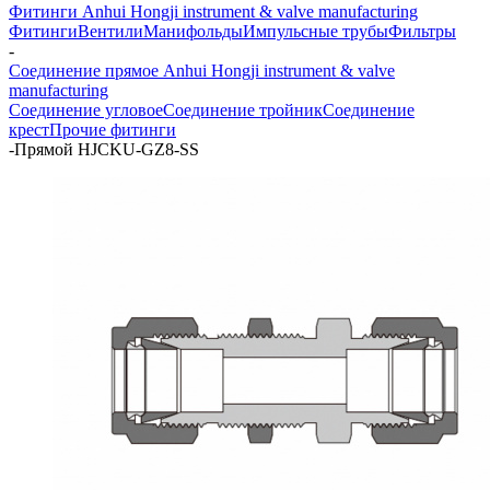
Фитинги Anhui Hongji instrument & valve manufacturing
Фитинги
Вентили
Манифольды
Импульсные трубы
Фильтры
-
Соединение прямое Anhui Hongji instrument & valve
manufacturing
Соединение угловое
Соединение тройник
Соединение
крест
Прочие фитинги
-
Прямой HJCKU-GZ8-SS