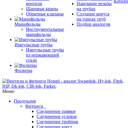
Катало
вентили
Нарезание резьбы
Шаровые краны
на трубах
Обратные клапаны
Создание конуса
на торцах труб
Манифольды
Подбор аналогов
Инструментальные
манифольды
Импульсные трубы
Импульсные трубы
из нержавеющей
стали
Фильтры
Меню
Продукция
Фитинги
Соединение прямое
Соединение угловое
Соединение тройник
Соединение крест