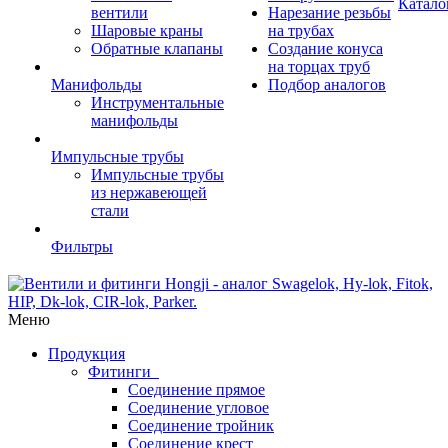
Катало
вентили
Нарезание резьбы
Шаровые краны
на трубах
Обратные клапаны
Создание конуса
на торцах труб
Манифольды
Подбор аналогов
Инструментальные
манифольды
Импульсные трубы
Импульсные трубы
из нержавеющей
стали
Фильтры
Меню
Продукция
Фитинги
Соединение прямое
Соединение угловое
Соединение тройник
Соединение крест