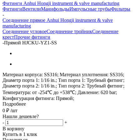
Фитинги Anhui Hongji instrument & valve manufacturing
Фитинги
Вентили
Манифольды
Импульсные трубы
Фильтры
-
Соединение прямое Anhui Hongji instrument & valve
manufacturing
Соединение угловое
Соединение тройник
Соединение
крест
Прочие фитинги
-
Прямой HJCKU-YZ1-SS
Материал корпуса: SS316; Материал уплотнения: SS316;
Диаметр порта 1: 1/16 in.; Тип порта 1: Трубный фитинг;
Диаметр порта 2: 1/16 in.; Тип порта 2: Трубный фитинг;
Температура: от -254℃ до +538℃; Давление: 620 bar;
Конфигурация фитинга: Прямой;
Подробнее
0
₽
/шт
Нашли дешевле?
-
+
В корзину
Купить в 1 клик
Поделиться