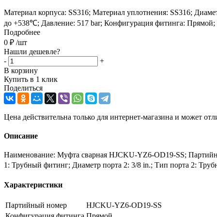
Материал корпуса: SS316; Материал уплотнения: SS316; Диаметр 
до +538℃; Давление: 517 bar; Конфигурация фитинга: Прямой;
Подробнее
0
₽
/шт
Нашли дешевле?
-
+
В корзину
Купить в 1 клик
Поделиться
Цена действительна только для интернет-магазина и может отл
Описание
Наименование: Муфта сварная HJCKU-YZ6-OD19-SS; Партийный 
1: Трубный фитинг; Диаметр порта 2: 3/8 in.; Тип порта 2: Тр
Характеристики
Партийный номер
HJCKU-YZ6-OD19-SS
Конфигурация фитинга
Прямой