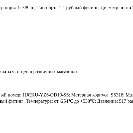
порта 1: 3/8 in.; Тип порта 1: Трубный фитинг; Диаметр порта 2
ичаться от цен в розничных магазинах
номер: HJCKU-YZ6-OD19-SS; Материал корпуса: SS316; Материа
убный фитинг; Температура: от -254℃ до +538℃; Давление: 517 b