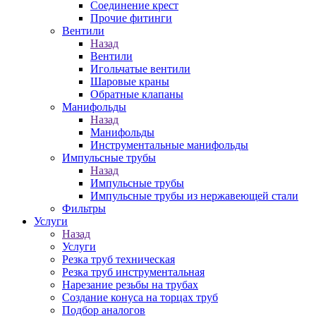
Соединение крест
Прочие фитинги
Вентили
Назад
Вентили
Игольчатые вентили
Шаровые краны
Обратные клапаны
Манифольды
Назад
Манифольды
Инструментальные манифольды
Импульсные трубы
Назад
Импульсные трубы
Импульсные трубы из нержавеющей стали
Фильтры
Услуги
Назад
Услуги
Резка труб техническая
Резка труб инструментальная
Нарезание резьбы на трубах
Создание конуса на торцах труб
Подбор аналогов