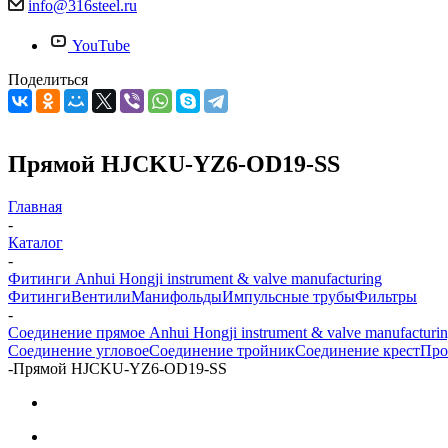
info@316steel.ru
YouTube
Поделиться
Прямой HJCKU-YZ6-OD19-SS
Главная
-
Каталог
-
Фитинги Anhui Hongji instrument & valve manufacturing
Фитинги
Вентили
Манифольды
Импульсные трубы
Фильтры
-
Соединение прямое Anhui Hongji instrument & valve manufacturi
Соединение угловое
Соединение тройник
Соединение крест
Про
-
Прямой HJCKU-YZ6-OD19-SS