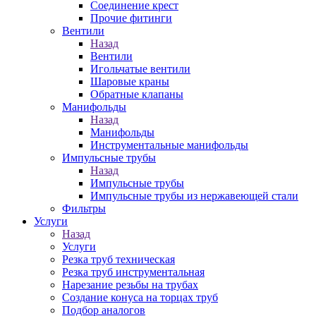
Соединение крест
Прочие фитинги
Вентили
Назад
Вентили
Игольчатые вентили
Шаровые краны
Обратные клапаны
Манифольды
Назад
Манифольды
Инструментальные манифольды
Импульсные трубы
Назад
Импульсные трубы
Импульсные трубы из нержавеющей стали
Фильтры
Услуги
Назад
Услуги
Резка труб техническая
Резка труб инструментальная
Нарезание резьбы на трубах
Создание конуса на торцах труб
Подбор аналогов