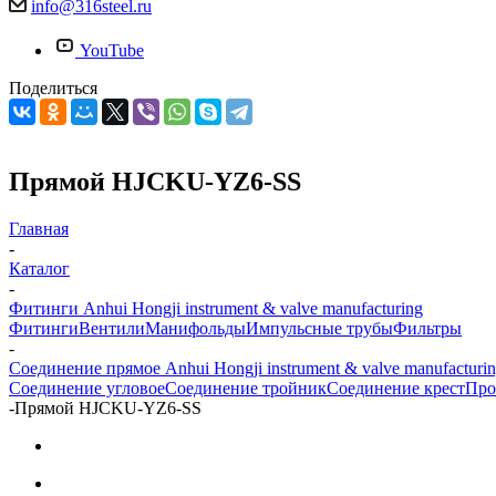
info@316steel.ru
YouTube
Поделиться
Прямой HJCKU-YZ6-SS
Главная
-
Каталог
-
Фитинги Anhui Hongji instrument & valve manufacturing
Фитинги
Вентили
Манифольды
Импульсные трубы
Фильтры
-
Соединение прямое Anhui Hongji instrument & valve manufacturi
Соединение угловое
Соединение тройник
Соединение крест
Про
-
Прямой HJCKU-YZ6-SS