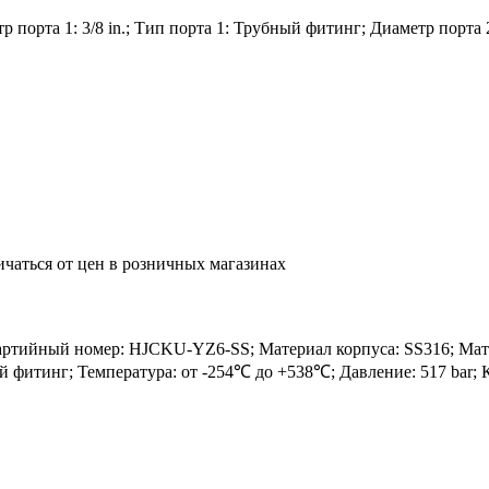
порта 1: 3/8 in.; Тип порта 1: Трубный фитинг; Диаметр порта 2
ичаться от цен в розничных магазинах
йный номер: HJCKU-YZ6-SS; Материал корпуса: SS316; Материал
ный фитинг; Температура: от -254℃ до +538℃; Давление: 517 bar