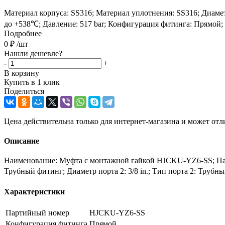
Материал корпуса: SS316; Материал уплотнения: SS316; Диаметр 
до +538℃; Давление: 517 bar; Конфигурация фитинга: Прямой;
Подробнее
0
₽
/шт
Нашли дешевле?
-
+
В корзину
Купить в 1 клик
Поделиться
Цена действительна только для интернет-магазина и может отл
Описание
Наименование: Муфта с монтажной гайкой HJCKU-YZ6-SS; Парти
Трубный фитинг; Диаметр порта 2: 3/8 in.; Тип порта 2: Труб
Характеристики
Партийный номер
HJCKU-YZ6-SS
Конфигурация фитинга
Прямой