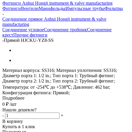
Фитинги Anhui Hongji instrument & valve manufacturing
Фитинги
Вентили
Манифольды
Импульсные трубы
Фильтры
-
Соединение прямое Anhui Hongji instrument & valve
manufacturing
Соединение угловое
Соединение тройник
Соединение
крест
Прочие фитинги
-
Прямой HJCKU-YZ8-SS
Материал корпуса: SS316; Материал уплотнения: SS316;
Диаметр порта 1: 1/2 in.; Тип порта 1: Трубный фитинг;
Диаметр порта 2: 1/2 in.; Тип порта 2: Трубный фитинг;
Температура: от -254℃ до +538℃; Давление: 462 bar;
Конфигурация фитинга: Прямой;
Подробнее
0
₽
/шт
Нашли дешевле?
-
+
В корзину
Купить в 1 клик
Поделиться