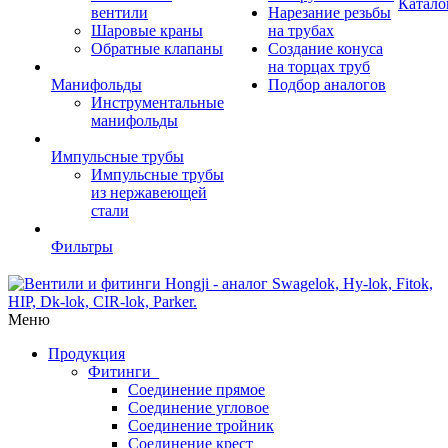
Катало
вентили
Нарезание резьбы
Шаровые краны
на трубах
Обратные клапаны
Создание конуса
на торцах труб
Манифольды
Подбор аналогов
Инструментальные
манифольды
Импульсные трубы
Импульсные трубы
из нержавеющей
стали
Фильтры
Меню
Продукция
Фитинги
Соединение прямое
Соединение угловое
Соединение тройник
Соединение крест