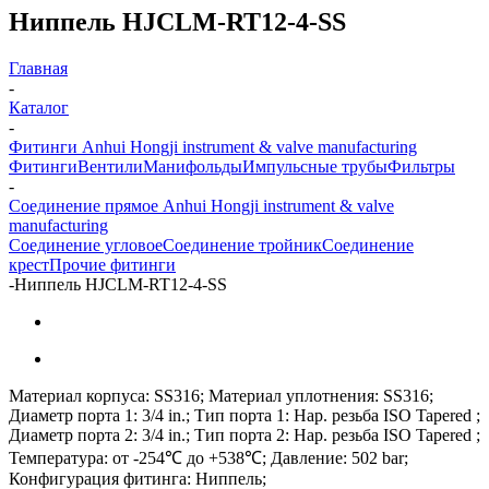
Ниппель HJCLM-RT12-4-SS
Главная
-
Каталог
-
Фитинги Anhui Hongji instrument & valve manufacturing
Фитинги
Вентили
Манифольды
Импульсные трубы
Фильтры
-
Соединение прямое Anhui Hongji instrument & valve
manufacturing
Соединение угловое
Соединение тройник
Соединение
крест
Прочие фитинги
-
Ниппель HJCLM-RT12-4-SS
Материал корпуса: SS316; Материал уплотнения: SS316;
Диаметр порта 1: 3/4 in.; Тип порта 1: Нар. резьба ISO Tapered ;
Диаметр порта 2: 3/4 in.; Тип порта 2: Нар. резьба ISO Tapered ;
Температура: от -254℃ до +538℃; Давление: 502 bar;
Конфигурация фитинга: Ниппель;