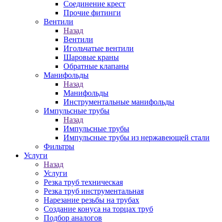
Соединение крест
Прочие фитинги
Вентили
Назад
Вентили
Игольчатые вентили
Шаровые краны
Обратные клапаны
Манифольды
Назад
Манифольды
Инструментальные манифольды
Импульсные трубы
Назад
Импульсные трубы
Импульсные трубы из нержавеющей стали
Фильтры
Услуги
Назад
Услуги
Резка труб техническая
Резка труб инструментальная
Нарезание резьбы на трубах
Создание конуса на торцах труб
Подбор аналогов