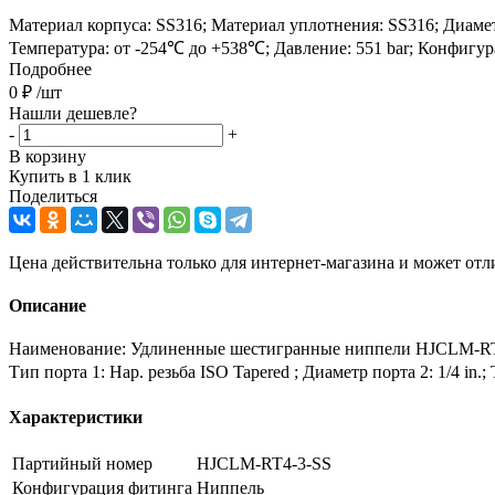
Материал корпуса: SS316; Материал уплотнения: SS316; Диаметр по
Температура: от -254℃ до +538℃; Давление: 551 bar; Конфигу
Подробнее
0
₽
/шт
Нашли дешевле?
-
+
В корзину
Купить в 1 клик
Поделиться
Цена действительна только для интернет-магазина и может отл
Описание
Наименование: Удлиненные шестигранные ниппели HJCLM-RT4-3
Тип порта 1: Нар. резьба ISO Tapered ; Диаметр порта 2: 1/4 in
Характеристики
Партийный номер
HJCLM-RT4-3-SS
Конфигурация фитинга
Ниппель