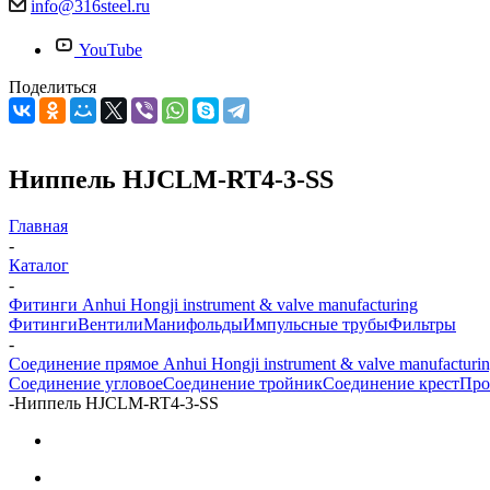
info@316steel.ru
YouTube
Поделиться
Ниппель HJCLM-RT4-3-SS
Главная
-
Каталог
-
Фитинги Anhui Hongji instrument & valve manufacturing
Фитинги
Вентили
Манифольды
Импульсные трубы
Фильтры
-
Соединение прямое Anhui Hongji instrument & valve manufacturi
Соединение угловое
Соединение тройник
Соединение крест
Про
-
Ниппель HJCLM-RT4-3-SS