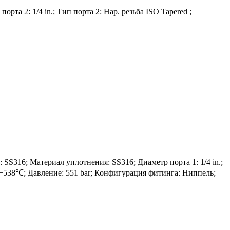
рта 2: 1/4 in.; Тип порта 2: Нар. резьба ISO Tapered ;
16; Материал уплотнения: SS316; Диаметр порта 1: 1/4 in.;
 до +538℃; Давление: 551 bar; Конфигурация фитинга: Ниппель;