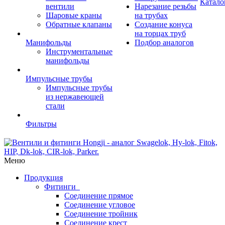
Катало
вентили
Нарезание резьбы
Шаровые краны
на трубах
Обратные клапаны
Создание конуса
на торцах труб
Манифольды
Подбор аналогов
Инструментальные
манифольды
Импульсные трубы
Импульсные трубы
из нержавеющей
стали
Фильтры
Меню
Продукция
Фитинги
Соединение прямое
Соединение угловое
Соединение тройник
Соединение крест