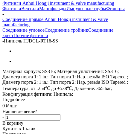
Фитинги Anhui Hongji instrument & valve manufacturing
Фитинги
Вентили
Манифольды
Импульсные трубы
Фильтры
-
Соединение прямое Anhui Hongji instrument & valve
manufacturing
Соединение угловое
Соединение тройник
Соединение
крест
Прочие фитинги
-
Ниппель HJDGL-RT16-SS
Материал корпуса: SS316; Материал уплотнения: SS316;
Диаметр порта 1: 1 in.; Тип порта 1: Нар. резьба ISO Tapered ;
Диаметр порта 2: 1 in.; Тип порта 2: Нар. резьба ISO Tapered ;
Температура: от -254℃ до +538℃; Давление: 365 bar;
Конфигурация фитинга: Ниппель;
Подробнее
0
₽
/шт
Нашли дешевле?
-
+
В корзину
Купить в 1 клик
Поделиться