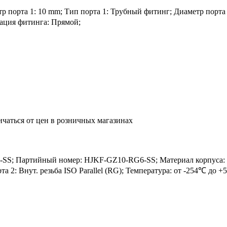
порта 1: 10 mm; Тип порта 1: Трубный фитинг; Диаметр порта 2: 3
рация фитинга: Прямой;
ичаться от цен в розничных магазинах
S; Партийный номер: HJKF-GZ10-RG6-SS; Материал корпуса: SS
рта 2: Внут. резьба ISO Parallel (RG); Температура: от -254℃ до