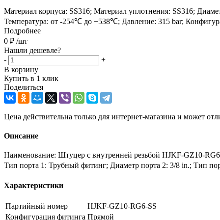
Материал корпуса: SS316; Материал уплотнения: SS316; Диаметр 
Температура: от -254℃ до +538℃; Давление: 315 bar; Конфигу
Подробнее
0
₽
/шт
Нашли дешевле?
-
+
В корзину
Купить в 1 клик
Поделиться
Цена действительна только для интернет-магазина и может отл
Описание
Наименование: Штуцер с внутренней резьбой HJKF-GZ10-RG6-S
Тип порта 1: Трубный фитинг; Диаметр порта 2: 3/8 in.; Тип по
Характеристики
Партийный номер
HJKF-GZ10-RG6-SS
Конфигурация фитинга
Прямой