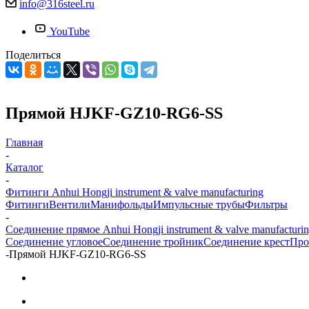
info@316steel.ru
YouTube
Поделиться
Прямой HJKF-GZ10-RG6-SS
Главная
-
Каталог
-
Фитинги Anhui Hongji instrument & valve manufacturing
Фитинги
Вентили
Манифольды
Импульсные трубы
Фильтры
-
Соединение прямое Anhui Hongji instrument & valve manufacturi
Соединение угловое
Соединение тройник
Соединение крест
Про
-
Прямой HJKF-GZ10-RG6-SS