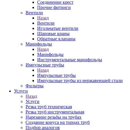
Соединение крест
Прочие фитинги
Вентили
Назад
Вентили
Игольчатые вентили
Шаровые краны
Обратные клапаны
Манифольды
Назад
Манифольды
Инструментальные манифольды
Импульсные трубы
Назад
Импульсные трубы
Импульсные трубы из нержавеющей стали
Фильтры
Услуги
Назад
Услуги
Резка труб техническая
Резка труб инструментальная
Нарезание резьбы на трубах
Создание конуса на торцах труб
Подбор аналогов