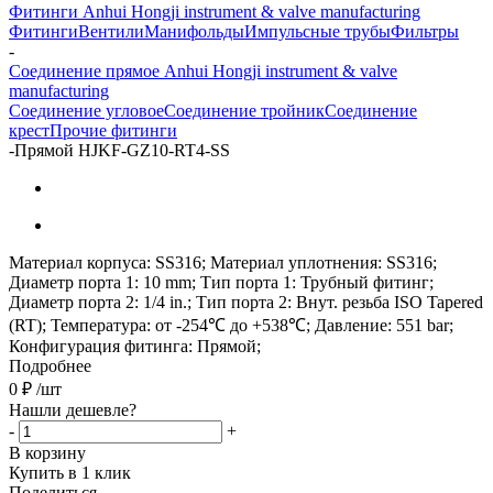
Фитинги Anhui Hongji instrument & valve manufacturing
Фитинги
Вентили
Манифольды
Импульсные трубы
Фильтры
-
Соединение прямое Anhui Hongji instrument & valve
manufacturing
Соединение угловое
Соединение тройник
Соединение
крест
Прочие фитинги
-
Прямой HJKF-GZ10-RT4-SS
Материал корпуса: SS316; Материал уплотнения: SS316;
Диаметр порта 1: 10 mm; Тип порта 1: Трубный фитинг;
Диаметр порта 2: 1/4 in.; Тип порта 2: Внут. резьба ISO Tapered
(RT); Температура: от -254℃ до +538℃; Давление: 551 bar;
Конфигурация фитинга: Прямой;
Подробнее
0
₽
/шт
Нашли дешевле?
-
+
В корзину
Купить в 1 клик
Поделиться