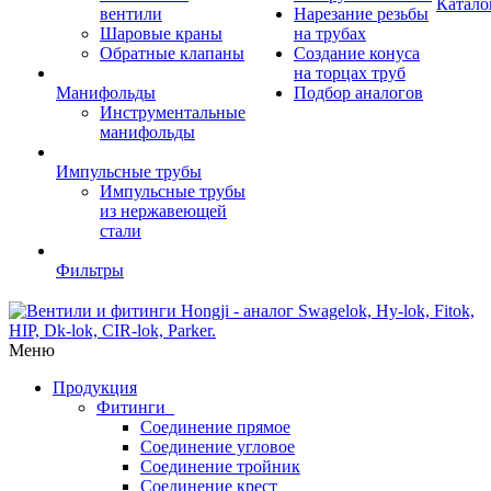
Катало
вентили
Нарезание резьбы
Шаровые краны
на трубах
Обратные клапаны
Создание конуса
на торцах труб
Манифольды
Подбор аналогов
Инструментальные
манифольды
Импульсные трубы
Импульсные трубы
из нержавеющей
стали
Фильтры
Меню
Продукция
Фитинги
Соединение прямое
Соединение угловое
Соединение тройник
Соединение крест