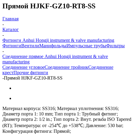
Прямой HJKF-GZ10-RT8-SS
Главная
-
Каталог
-
Фитинги Anhui Hongji instrument & valve manufacturing
Фитинги
Вентили
Манифольды
Импульсные трубы
Фильтры
-
Соединение прямое Anhui Hongji instrument & valve
manufacturing
Соединение угловое
Соединение тройник
Соединение
крест
Прочие фитинги
-
Прямой HJKF-GZ10-RT8-SS
Материал корпуса: SS316; Материал уплотнения: SS316;
Диаметр порта 1: 10 mm; Тип порта 1: Трубный фитинг;
Диаметр порта 2: 1/2 in.; Тип порта 2: Внут. резьба ISO Tapered
(RT); Температура: от -254℃ до +538℃; Давление: 530 bar;
Конфигурация фитинга: Прямой;