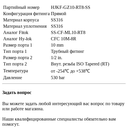
Партийный номер
HJKF-GZ10-RT8-SS
Конфигурация фитинга
Прямой
Материал корпуса
SS316
Материал уплотнения
SS316
Аналог Fitok
SS-CF-ML10-RT8
Аналог Hy-lok
CFC 10M-8R
Размер порта 1
10 mm
Тип порта 1
Трубный фитинг
Размер порта 2
1/2 in.
Тип порта 2
Внут. резьба ISO Tapered (RT)
Температура
от -254℃ до +538℃
Давление
530 bar
Задать вопрос
Вы можете задать любой интересующий вас вопрос по товару
или работе магазина.
Наши квалифицированные специалисты обязательно вам
помогут.