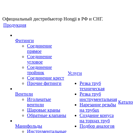
Официальный дистрибьютор Hongji в РФ и СНГ.
Продукция
Фитинги
Соединение
прямое
Соединение
угловое
Соединение
тройник
Услуги
Соединение крест
Прочие фитинги
Резка труб
техническая
Вентили
Резка труб
Игольчатые
инструментальная
Катало
вентили
Нарезание резьбы
Шаровые краны
на трубах
Обратные клапаны
Создание конуса
на торцах труб
Манифольды
Подбор аналогов
Инструментальные