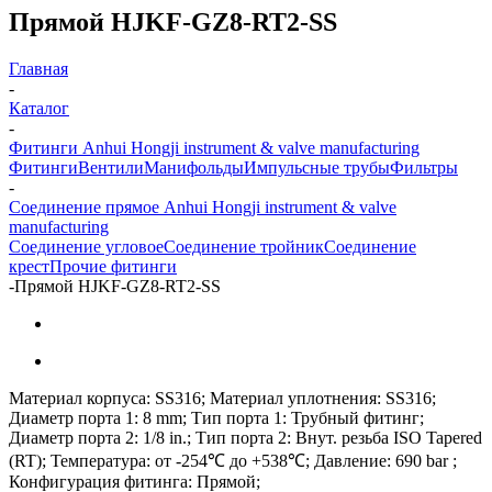
Прямой HJKF-GZ8-RT2-SS
Главная
-
Каталог
-
Фитинги Anhui Hongji instrument & valve manufacturing
Фитинги
Вентили
Манифольды
Импульсные трубы
Фильтры
-
Соединение прямое Anhui Hongji instrument & valve
manufacturing
Соединение угловое
Соединение тройник
Соединение
крест
Прочие фитинги
-
Прямой HJKF-GZ8-RT2-SS
Материал корпуса: SS316; Материал уплотнения: SS316;
Диаметр порта 1: 8 mm; Тип порта 1: Трубный фитинг;
Диаметр порта 2: 1/8 in.; Тип порта 2: Внут. резьба ISO Tapered
(RT); Температура: от -254℃ до +538℃; Давление: 690 bar ;
Конфигурация фитинга: Прямой;