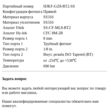
Партийный номер
HJKF-GZ8-RT2-SS
Конфигурация фитинга
Прямой
Материал корпуса
SS316
Материал уплотнения
SS316
Аналог Fitok
SS-CF-ML8-RT2
Аналог Hy-lok
CFC 8M-2R
Размер порта 1
8 mm
Тип порта 1
Трубный фитинг
Размер порта 2
1/8 in.
Тип порта 2
Внут. резьба ISO Tapered (RT)
Температура
от -254℃ до +538℃
Давление
690 bar
Задать вопрос
Вы можете задать любой интересующий вас вопрос по товару
или работе магазина.
Наши квалифицированные специалисты обязательно вам
помогут.