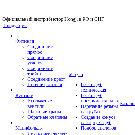
Официальный дистрибьютор Hongji в РФ и СНГ.
Продукция
Фитинги
Соединение
прямое
Соединение
угловое
Соединение
тройник
Услуги
Соединение крест
Прочие фитинги
Резка труб
техническая
Вентили
Резка труб
Игольчатые
инструментальная
Катало
вентили
Нарезание резьбы
Шаровые краны
на трубах
Обратные клапаны
Создание конуса
на торцах труб
Манифольды
Подбор аналогов
Инструментальные