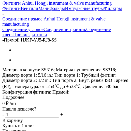
Фитинги Anhui Hongji instrument & valve manufacturing
Фитинги
Вентили
Манифольды
Импульсные трубы
Фильтры
-
Соединение прямое Anhui Hongji instrument & valve
manufacturing
Соединение угловое
Соединение тройник
Соединение
крест
Прочие фитинги
-
Прямой HJKF-YJ5-RJ8-SS
Материал корпуса: SS316; Материал уплотнения: SS316;
Диаметр порта 1: 5/16 in.; Тип порта 1: Трубный фитинг;
Диаметр порта 2: 1/2 in.; Тип порта 2: Внут. резьба ISO Tapered
(RJ); Температура: от -254℃ до +538℃; Давление: 530 bar;
Конфигурация фитинга: Прямой;
Подробнее
0
₽
/шт
Нашли дешевле?
-
+
В корзину
Купить в 1 клик
Поделиться