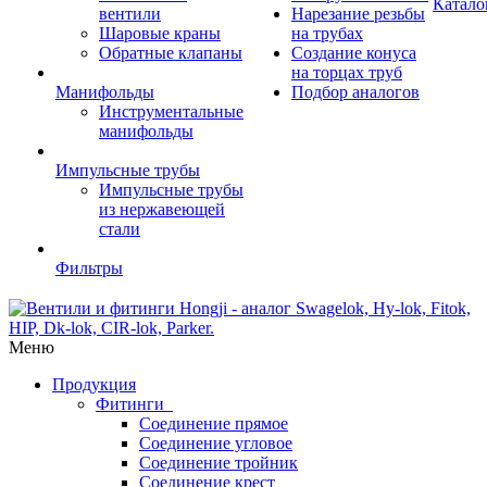
Катало
вентили
Нарезание резьбы
Шаровые краны
на трубах
Обратные клапаны
Создание конуса
на торцах труб
Манифольды
Подбор аналогов
Инструментальные
манифольды
Импульсные трубы
Импульсные трубы
из нержавеющей
стали
Фильтры
Меню
Продукция
Фитинги
Соединение прямое
Соединение угловое
Соединение тройник
Соединение крест