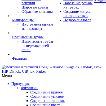
Катало
вентили
Нарезание резьбы
Шаровые краны
на трубах
Обратные клапаны
Создание конуса
на торцах труб
Манифольды
Подбор аналогов
Инструментальные
манифольды
Импульсные трубы
Импульсные трубы
из нержавеющей
стали
Фильтры
Меню
Продукция
Фитинги
Соединение прямое
Соединение угловое
Соединение тройник
Соединение крест