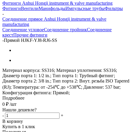
Фитинги Anhui Hongji instrument & valve manufacturing
Фитинги
Вентили
Манифольды
Импульсные трубы
Фильтры
-
Соединение прямое Anhui Hongji instrument & valve
manufacturing
Соединение угловое
Соединение тройник
Соединение
крест
Прочие фитинги
-
Прямой HJKF-YJ8-RJ6-SS
Материал корпуса: SS316; Материал уплотнения: SS316;
Диаметр порта 1: 1/2 in.; Тип порта 1: Трубный фитинг;
Диаметр порта 2: 3/8 in.; Тип порта 2: Внут. резьба ISO Tapered
(RJ); Температура: от -254℃ до +538℃; Давление: 537 bar;
Конфигурация фитинга: Прямой;
Подробнее
0
₽
/шт
Нашли дешевле?
-
+
В корзину
Купить в 1 клик
Поделиться