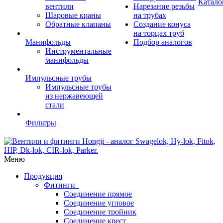
Катало
вентили
Нарезание резьбы
Шаровые краны
на трубах
Обратные клапаны
Создание конуса
на торцах труб
Манифольды
Подбор аналогов
Инструментальные
манифольды
Импульсные трубы
Импульсные трубы
из нержавеющей
стали
Фильтры
Меню
Продукция
Фитинги
Соединение прямое
Соединение угловое
Соединение тройник
Соединение крест