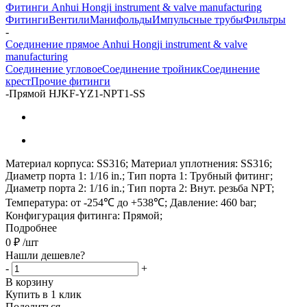
Фитинги Anhui Hongji instrument & valve manufacturing
Фитинги
Вентили
Манифольды
Импульсные трубы
Фильтры
-
Соединение прямое Anhui Hongji instrument & valve
manufacturing
Соединение угловое
Соединение тройник
Соединение
крест
Прочие фитинги
-
Прямой HJKF-YZ1-NPT1-SS
Материал корпуса: SS316; Материал уплотнения: SS316;
Диаметр порта 1: 1/16 in.; Тип порта 1: Трубный фитинг;
Диаметр порта 2: 1/16 in.; Тип порта 2: Внут. резьба NPT;
Температура: от -254℃ до +538℃; Давление: 460 bar;
Конфигурация фитинга: Прямой;
Подробнее
0
₽
/шт
Нашли дешевле?
-
+
В корзину
Купить в 1 клик
Поделиться