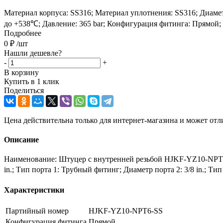
Материал корпуса: SS316; Материал уплотнения: SS316; Диаметр 
до +538℃; Давление: 365 bar; Конфигурация фитинга: Прямой;
Подробнее
0
₽
/шт
Нашли дешевле?
-
+
В корзину
Купить в 1 клик
Поделиться
Цена действительна только для интернет-магазина и может отл
Описание
Наименование: Штуцер с внутренней резьбой HJKF-YZ10-NPT6-
in.; Тип порта 1: Трубный фитинг; Диаметр порта 2: 3/8 in.; Т
Характеристики
Партийный номер
HJKF-YZ10-NPT6-SS
Конфигурация фитинга
Прямой