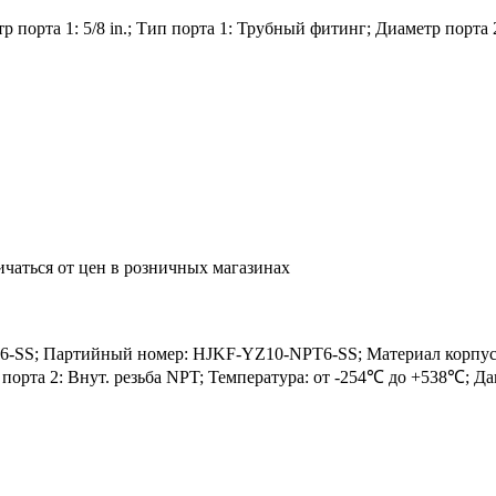
порта 1: 5/8 in.; Тип порта 1: Трубный фитинг; Диаметр порта 2:
ичаться от цен в розничных магазинах
SS; Партийный номер: HJKF-YZ10-NPT6-SS; Материал корпуса: 
ип порта 2: Внут. резьба NPT; Температура: от -254℃ до +538℃; 