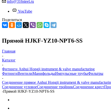
info@316steel.ru
YouTube
Поделиться
Прямой HJKF-YZ10-NPT6-SS
Главная
-
Каталог
-
Фитинги Anhui Hongji instrument & valve manufacturing
Фитинги
Вентили
Манифольды
Импульсные трубы
Фильтры
-
Соединение прямое Anhui Hongji instrument & valve manufacturi
Соединение угловое
Соединение тройник
Соединение крест
Про
-
Прямой HJKF-YZ10-NPT6-SS