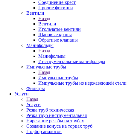
Соединение крест
Прочие фитинги
Вентили
Назад
Вентили
Игольчатые вентили
Шаровые краны
Обратные клапаны
Манифольды
Назад
Манифольды
Инструментальные манифольды
Импульсные трубы
Назад
Импульсные трубы
Импульсные трубы из нержавеющей стали
Фильтры
Услуги
Назад
Услуги
Резка труб техническая
Резка труб инструментальная
Нарезание резьбы на трубах
Создание конуса на торцах труб
Подбор аналогов