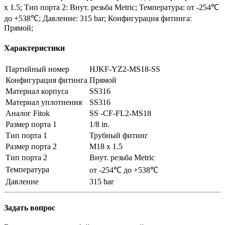
x 1.5; Тип порта 2: Внут. резьба Metric; Температура: от -254℃
до +538℃; Давление: 315 bar; Конфигурация фитинга:
Прямой;
Характеристики
Партийный номер
HJKF-YZ2-MS18-SS
Конфигурация фитинга
Прямой
Материал корпуса
SS316
Материал уплотнения
SS316
Аналог Fitok
SS -CF-FL2-MS18
Размер порта 1
1/8 in.
Тип порта 1
Трубный фитинг
Размер порта 2
M18 x 1.5
Тип порта 2
Внут. резьба Metric
Температура
от -254℃ до +538℃
Давление
315 bar
Задать вопрос