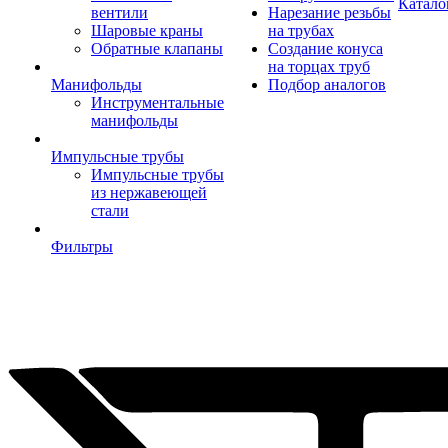
Катало
вентили
Нарезание резьбы
Шаровые краны
на трубах
Обратные клапаны
Создание конуса
на торцах труб
Манифольды
Подбор аналогов
Инструментальные
манифольды
Импульсные трубы
Импульсные трубы
из нержавеющей
стали
Фильтры