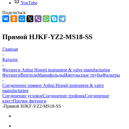
YouTube
Поделиться
Прямой HJKF-YZ2-MS18-SS
Главная
-
Каталог
-
Фитинги Anhui Hongji instrument & valve manufacturing
Фитинги
Вентили
Манифольды
Импульсные трубы
Фильтры
-
Соединение прямое Anhui Hongji instrument & valve
manufacturing
Соединение угловое
Соединение тройник
Соединение
крест
Прочие фитинги
-
Прямой HJKF-YZ2-MS18-SS