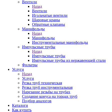
Вентили
Назад
Вентили
Игольчатые вентили
Шаровые краны
Обратные клапаны
Манифольды
Назад
Манифольды
Инструментальные манифольды
Импульсные трубы
Назад
Импульсные трубы
Импульсные трубы из нержавеющей стали
Фильтры
Услуги
Назад
Услуги
Резка труб техническая
Резка труб инструментальная
Нарезание резьбы на трубах
Создание конуса на торцах труб
Подбор аналогов
Каталоги
Как купить