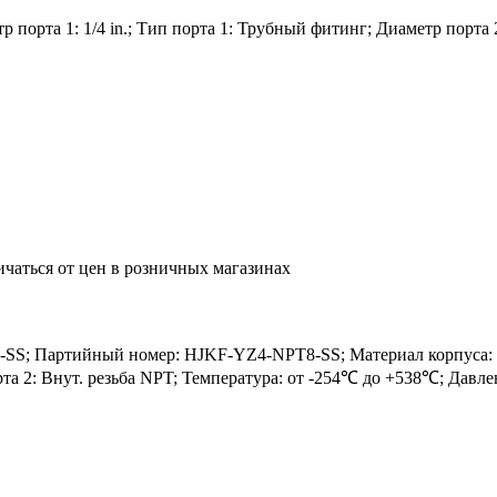
порта 1: 1/4 in.; Тип порта 1: Трубный фитинг; Диаметр порта 2:
ичаться от цен в розничных магазинах
S; Партийный номер: HJKF-YZ4-NPT8-SS; Материал корпуса: SS3
орта 2: Внут. резьба NPT; Температура: от -254℃ до +538℃; Давл