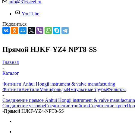
info@316steel.ru
YouTube
Поделиться
Прямой HJKF-YZ4-NPT8-SS
Главная
-
Каталог
-
Фитинги Anhui Hongji instrument & valve manufacturing
Фитинги
Вентили
Манифольды
Импульсные трубы
Фильтры
-
Соединение прямое Anhui Hongji instrument & valve manufacturi
Соединение угловое
Соединение тройник
Соединение крест
Про
-
Прямой HJKF-YZ4-NPT8-SS