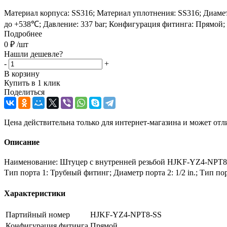
Материал корпуса: SS316; Материал уплотнения: SS316; Диаметр 
до +538℃; Давление: 337 bar; Конфигурация фитинга: Прямой;
Подробнее
0
₽
/шт
Нашли дешевле?
-
+
В корзину
Купить в 1 клик
Поделиться
Цена действительна только для интернет-магазина и может отл
Описание
Наименование: Штуцер с внутренней резьбой HJKF-YZ4-NPT8-S
Тип порта 1: Трубный фитинг; Диаметр порта 2: 1/2 in.; Тип п
Характеристики
Партийный номер
HJKF-YZ4-NPT8-SS
Конфигурация фитинга
Прямой