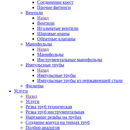
Соединение крест
Прочие фитинги
Вентили
Назад
Вентили
Игольчатые вентили
Шаровые краны
Обратные клапаны
Манифольды
Назад
Манифольды
Инструментальные манифольды
Импульсные трубы
Назад
Импульсные трубы
Импульсные трубы из нержавеющей стали
Фильтры
Услуги
Назад
Услуги
Резка труб техническая
Резка труб инструментальная
Нарезание резьбы на трубах
Создание конуса на торцах труб
Подбор аналогов