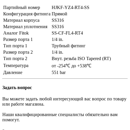
Партийный номер
HJKF-YZ4-RT4-SS
Конфигурация фитинга
Прямой
Материал корпуса
SS316
Материал уплотнения
SS316
Аналог Fitok
SS-CF-FL4-RT4
Размер порта 1
1/4 in.
Тип порта 1
Трубный фитинг
Размер порта 2
1/4 in.
Тип порта 2
Внут. резьба ISO Tapered (RT)
Температура
от -254℃ до +538℃
Давление
551 bar
Задать вопрос
Вы можете задать любой интересующий вас вопрос по товару
или работе магазина.
Наши квалифицированные специалисты обязательно вам
помогут.