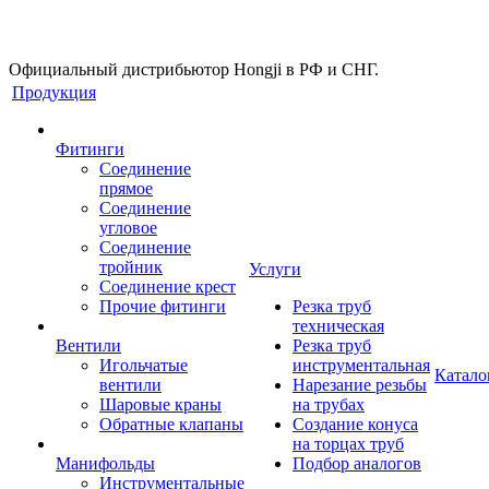
Официальный дистрибьютор Hongji в РФ и СНГ.
Продукция
Фитинги
Соединение
прямое
Соединение
угловое
Соединение
тройник
Услуги
Соединение крест
Прочие фитинги
Резка труб
техническая
Вентили
Резка труб
Игольчатые
инструментальная
Катало
вентили
Нарезание резьбы
Шаровые краны
на трубах
Обратные клапаны
Создание конуса
на торцах труб
Манифольды
Подбор аналогов
Инструментальные