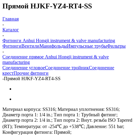
Прямой HJKF-YZ4-RT4-SS
Главная
-
Каталог
-
Фитинги Anhui Hongji instrument & valve manufacturing
Фитинги
Вентили
Манифольды
Импульсные трубы
Фильтры
-
Соединение прямое Anhui Hongji instrument & valve
manufacturing
Соединение угловое
Соединение тройник
Соединение
крест
Прочие фитинги
-
Прямой HJKF-YZ4-RT4-SS
Материал корпуса: SS316; Материал уплотнения: SS316;
Диаметр порта 1: 1/4 in.; Тип порта 1: Трубный фитинг;
Диаметр порта 2: 1/4 in.; Тип порта 2: Внут. резьба ISO Tapered
(RT); Температура: от -254℃ до +538℃; Давление: 551 bar;
Конфигурация фитинга: Прямой;