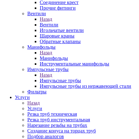
Соединение крест
Прочие фитинги
Вентили
Назад
Вентили
Игольчатые вентили
Шаровые краны
Обратные клапаны
Манифольды
Назад
Манифольды
Инструментальные манифольды
Импульсные трубы
Назад
Импульсные трубы
Импульсные трубы из нержавеющей стали
Фильтры
Услуги
Назад
Услуги
Резка труб техническая
Резка труб инструментальная
Нарезание резьбы на трубах
Создание конуса на торцах труб
Подбор аналогов