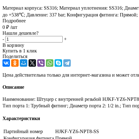
Материал корпуса: SS316; Материал уплотнения: SS316; Диаметр 
до +538℃; Давление: 337 bar; Конфигурация фитинга: Прямой;
Подробнее
0
₽
/шт
Нашли дешевле?
-
+
В корзину
Купить в 1 клик
Поделиться
Цена действительна только для интернет-магазина и может отл
Описание
Наименование: Штуцер с внутренней резьбой HJKF-YZ6-NPT8-S
Тип порта 1: Трубный фитинг; Диаметр порта 2: 1/2 in.; Тип п
Характеристики
Партийный номер
HJKF-YZ6-NPT8-SS
Конфигурация фитинга
Прямой