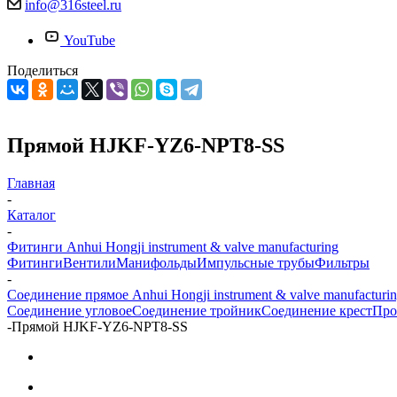
info@316steel.ru
YouTube
Поделиться
Прямой HJKF-YZ6-NPT8-SS
Главная
-
Каталог
-
Фитинги Anhui Hongji instrument & valve manufacturing
Фитинги
Вентили
Манифольды
Импульсные трубы
Фильтры
-
Соединение прямое Anhui Hongji instrument & valve manufacturi
Соединение угловое
Соединение тройник
Соединение крест
Про
-
Прямой HJKF-YZ6-NPT8-SS