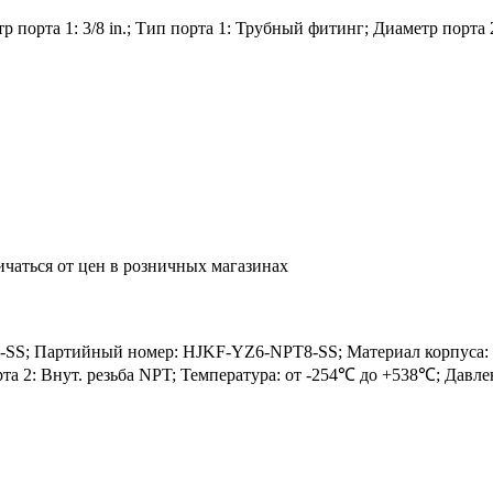
порта 1: 3/8 in.; Тип порта 1: Трубный фитинг; Диаметр порта 2:
ичаться от цен в розничных магазинах
S; Партийный номер: HJKF-YZ6-NPT8-SS; Материал корпуса: SS3
орта 2: Внут. резьба NPT; Температура: от -254℃ до +538℃; Давл