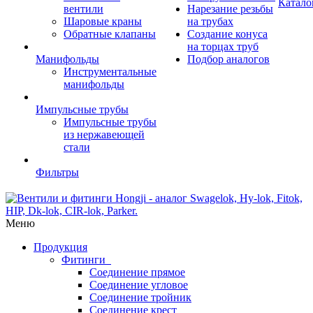
Катало
вентили
Нарезание резьбы
Шаровые краны
на трубах
Обратные клапаны
Создание конуса
на торцах труб
Манифольды
Подбор аналогов
Инструментальные
манифольды
Импульсные трубы
Импульсные трубы
из нержавеющей
стали
Фильтры
Меню
Продукция
Фитинги
Соединение прямое
Соединение угловое
Соединение тройник
Соединение крест