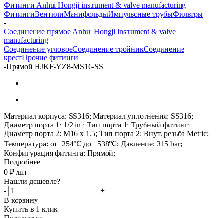
Фитинги Anhui Hongji instrument & valve manufacturing
Фитинги
Вентили
Манифольды
Импульсные трубы
Фильтры
-
Соединение прямое Anhui Hongji instrument & valve
manufacturing
Соединение угловое
Соединение тройник
Соединение
крест
Прочие фитинги
-
Прямой HJKF-YZ8-MS16-SS
Материал корпуса: SS316; Материал уплотнения: SS316;
Диаметр порта 1: 1/2 in.; Тип порта 1: Трубный фитинг;
Диаметр порта 2: M16 x 1.5; Тип порта 2: Внут. резьба Metric;
Температура: от -254℃ до +538℃; Давление: 315 bar;
Конфигурация фитинга: Прямой;
Подробнее
0
₽
/шт
Нашли дешевле?
-
+
В корзину
Купить в 1 клик
Поделиться