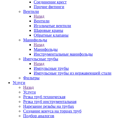
Соединение крест
Прочие фитинги
Вентили
Назад
Вентили
Игольчатые вентили
Шаровые краны
Обратные клапаны
Манифольды
Назад
Манифольды
Инструментальные манифольды
Импульсные трубы
Назад
Импульсные трубы
Импульсные трубы из нержавеющей стали
Фильтры
Услуги
Назад
Услуги
Резка труб техническая
Резка труб инструментальная
Нарезание резьбы на трубах
Создание конуса на торцах труб
Подбор аналогов