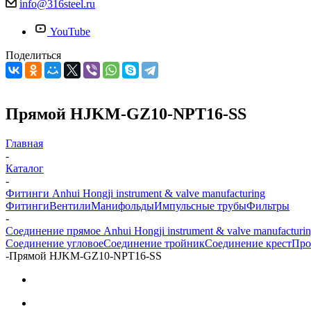
info@316steel.ru
YouTube
Поделиться
Прямой HJKM-GZ10-NPT16-SS
Главная
-
Каталог
-
Фитинги Anhui Hongji instrument & valve manufacturing
Фитинги
Вентили
Манифольды
Импульсные трубы
Фильтры
-
Соединение прямое Anhui Hongji instrument & valve manufacturi
Соединение угловое
Соединение тройник
Соединение крест
Про
-
Прямой HJKM-GZ10-NPT16-SS