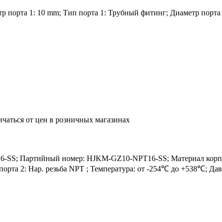
 порта 1: 10 mm; Тип порта 1: Трубный фитинг; Диаметр порта 2:
ичаться от цен в розничных магазинах
SS; Партийный номер: HJKM-GZ10-NPT16-SS; Материал корпуса:
 порта 2: Нар. резьба NPT ; Температура: от -254℃ до +538℃; Да