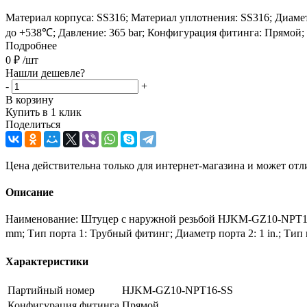
Материал корпуса: SS316; Материал уплотнения: SS316; Диаметр
до +538℃; Давление: 365 bar; Конфигурация фитинга: Прямой;
Подробнее
0
₽
/шт
Нашли дешевле?
-
+
В корзину
Купить в 1 клик
Поделиться
Цена действительна только для интернет-магазина и может отл
Описание
Наименование: Штуцер с наружной резьбой HJKM-GZ10-NPT16-
mm; Тип порта 1: Трубный фитинг; Диаметр порта 2: 1 in.; Тип
Характеристики
Партийный номер
HJKM-GZ10-NPT16-SS
Конфигурация фитинга
Прямой