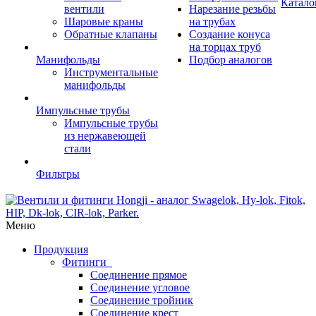
Катало
вентили
Нарезание резьбы
Шаровые краны
на трубах
Обратные клапаны
Создание конуса
на торцах труб
Манифольды
Подбор аналогов
Инструментальные
манифольды
Импульсные трубы
Импульсные трубы
из нержавеющей
стали
Фильтры
Меню
Продукция
Фитинги
Соединение прямое
Соединение угловое
Соединение тройник
Соединение крест