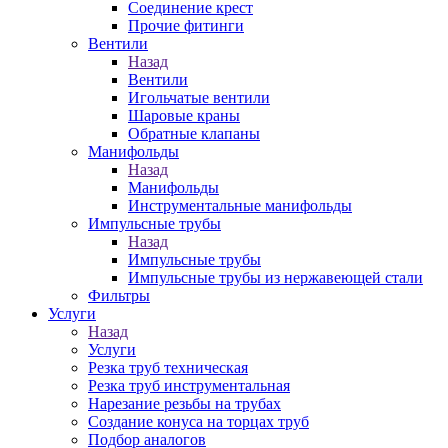
Соединение крест
Прочие фитинги
Вентили
Назад
Вентили
Игольчатые вентили
Шаровые краны
Обратные клапаны
Манифольды
Назад
Манифольды
Инструментальные манифольды
Импульсные трубы
Назад
Импульсные трубы
Импульсные трубы из нержавеющей стали
Фильтры
Услуги
Назад
Услуги
Резка труб техническая
Резка труб инструментальная
Нарезание резьбы на трубах
Создание конуса на торцах труб
Подбор аналогов