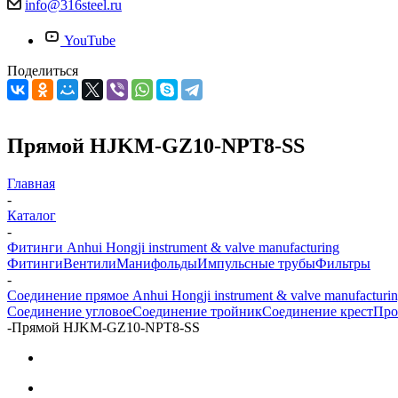
info@316steel.ru
YouTube
Поделиться
Прямой HJKM-GZ10-NPT8-SS
Главная
-
Каталог
-
Фитинги Anhui Hongji instrument & valve manufacturing
Фитинги
Вентили
Манифольды
Импульсные трубы
Фильтры
-
Соединение прямое Anhui Hongji instrument & valve manufacturi
Соединение угловое
Соединение тройник
Соединение крест
Про
-
Прямой HJKM-GZ10-NPT8-SS