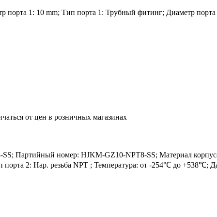
 порта 1: 10 mm; Тип порта 1: Трубный фитинг; Диаметр порта 2: 
ичаться от цен в розничных магазинах
S; Партийный номер: HJKM-GZ10-NPT8-SS; Материал корпуса: S
ип порта 2: Нар. резьба NPT ; Температура: от -254℃ до +538℃; 