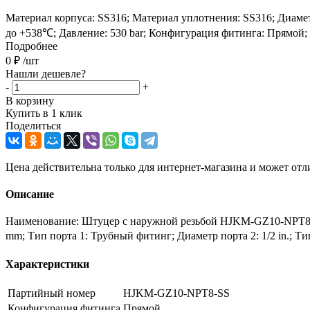
Материал корпуса: SS316; Материал уплотнения: SS316; Диаметр
до +538℃; Давление: 530 bar; Конфигурация фитинга: Прямой;
Подробнее
0
₽
/шт
Нашли дешевле?
-
+
В корзину
Купить в 1 клик
Поделиться
Цена действительна только для интернет-магазина и может отл
Описание
Наименование: Штуцер с наружной резьбой HJKM-GZ10-NPT8-S
mm; Тип порта 1: Трубный фитинг; Диаметр порта 2: 1/2 in.; Т
Характеристики
Партийный номер
HJKM-GZ10-NPT8-SS
Конфигурация фитинга
Прямой