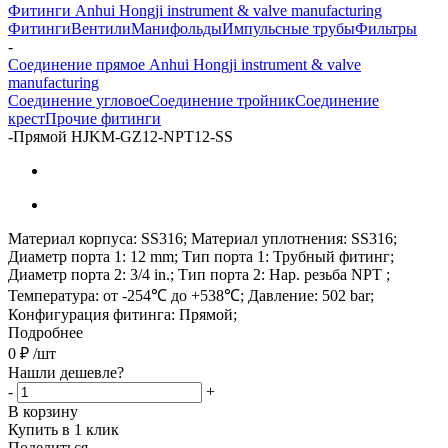
Фитинги Anhui Hongji instrument & valve manufacturing
Фитинги
Вентили
Манифольды
Импульсные трубы
Фильтры
-
Соединение прямое Anhui Hongji instrument & valve
manufacturing
Соединение угловое
Соединение тройник
Соединение
крест
Прочие фитинги
-
Прямой HJKM-GZ12-NPT12-SS
Материал корпуса: SS316; Материал уплотнения: SS316;
Диаметр порта 1: 12 mm; Тип порта 1: Трубный фитинг;
Диаметр порта 2: 3/4 in.; Тип порта 2: Нар. резьба NPT ;
Температура: от -254℃ до +538℃; Давление: 502 bar;
Конфигурация фитинга: Прямой;
Подробнее
0
₽
/шт
Нашли дешевле?
-
+
В корзину
Купить в 1 клик
Поделиться