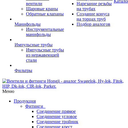
Катало
вентили
Нарезание резьбы
Шаровые краны
на трубах
Обратные клапаны
Создание конуса
на торцах труб
Манифольды
Подбор аналогов
Инструментальные
манифольды
Импульсные трубы
Импульсные трубы
из нержавеющей
стали
Фильтры
Меню
Продукция
Фитинги
Соединение прямое
Соединение угловое
Соединение тройник
Соединение крест