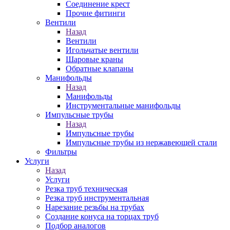
Соединение крест
Прочие фитинги
Вентили
Назад
Вентили
Игольчатые вентили
Шаровые краны
Обратные клапаны
Манифольды
Назад
Манифольды
Инструментальные манифольды
Импульсные трубы
Назад
Импульсные трубы
Импульсные трубы из нержавеющей стали
Фильтры
Услуги
Назад
Услуги
Резка труб техническая
Резка труб инструментальная
Нарезание резьбы на трубах
Создание конуса на торцах труб
Подбор аналогов