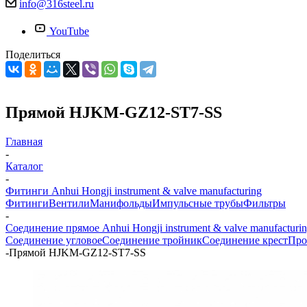
info@316steel.ru
YouTube
Поделиться
Прямой HJKM-GZ12-ST7-SS
Главная
-
Каталог
-
Фитинги Anhui Hongji instrument & valve manufacturing
Фитинги
Вентили
Манифольды
Импульсные трубы
Фильтры
-
Соединение прямое Anhui Hongji instrument & valve manufacturi
Соединение угловое
Соединение тройник
Соединение крест
Про
-
Прямой HJKM-GZ12-ST7-SS