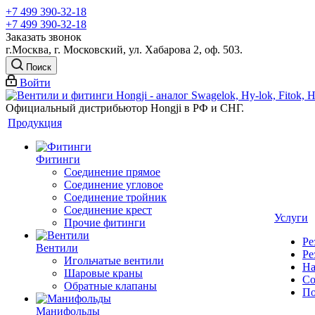
+7 499 390-32-18
+7 499 390-32-18
Заказать звонок
г.Москва, г. Московский, ул. Хабарова 2, оф. 503.
Поиск
Войти
Официальный дистрибьютор Hongji в РФ и СНГ.
Продукция
Фитинги
Соединение прямое
Соединение угловое
Соединение тройник
Соединение крест
Услуги
Прочие фитинги
Ре
Вентили
Ре
Игольчатые вентили
На
Шаровые краны
Со
Обратные клапаны
По
Манифольды