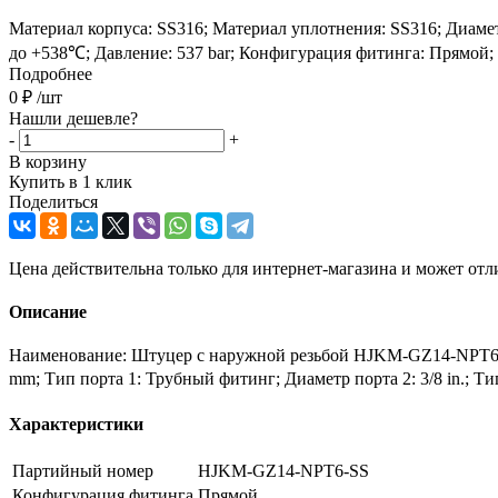
Материал корпуса: SS316; Материал уплотнения: SS316; Диаметр
до +538℃; Давление: 537 bar; Конфигурация фитинга: Прямой;
Подробнее
0
₽
/шт
Нашли дешевле?
-
+
В корзину
Купить в 1 клик
Поделиться
Цена действительна только для интернет-магазина и может отл
Описание
Наименование: Штуцер с наружной резьбой HJKM-GZ14-NPT6-S
mm; Тип порта 1: Трубный фитинг; Диаметр порта 2: 3/8 in.; Т
Характеристики
Партийный номер
HJKM-GZ14-NPT6-SS
Конфигурация фитинга
Прямой