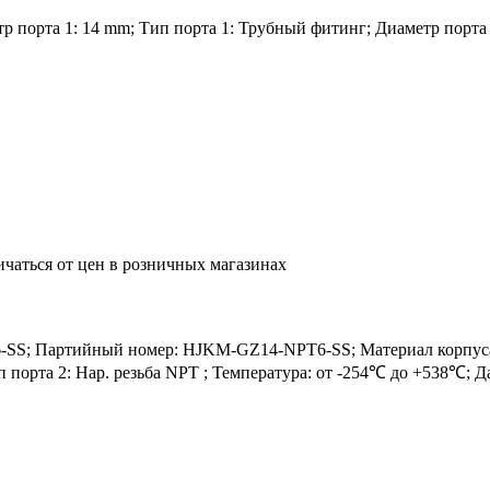
 порта 1: 14 mm; Тип порта 1: Трубный фитинг; Диаметр порта 2: 
ичаться от цен в розничных магазинах
S; Партийный номер: HJKM-GZ14-NPT6-SS; Материал корпуса: S
ип порта 2: Нар. резьба NPT ; Температура: от -254℃ до +538℃; 