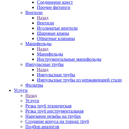
Соединение крест
Прочие фитинги
Вентили
Назад
Вентили
Игольчатые вентили
Шаровые краны
Обратные клапаны
Манифольды
Назад
Манифольды
Инструментальные манифольды
Импульсные трубы
Назад
Импульсные трубы
Импульсные трубы из нержавеющей стали
Фильтры
Услуги
Назад
Услуги
Резка труб техническая
Резка труб инструментальная
Нарезание резьбы на трубах
Создание конуса на торцах труб
Подбор аналогов