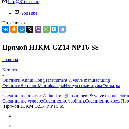
info@316steel.ru
YouTube
Поделиться
Прямой HJKM-GZ14-NPT6-SS
Главная
-
Каталог
-
Фитинги Anhui Hongji instrument & valve manufacturing
Фитинги
Вентили
Манифольды
Импульсные трубы
Фильтры
-
Соединение прямое Anhui Hongji instrument & valve manufacturi
Соединение угловое
Соединение тройник
Соединение крест
Про
-
Прямой HJKM-GZ14-NPT6-SS