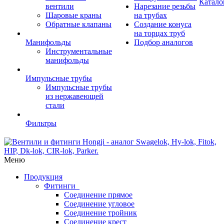
Катало
вентили
Нарезание резьбы
Шаровые краны
на трубах
Обратные клапаны
Создание конуса
на торцах труб
Манифольды
Подбор аналогов
Инструментальные
манифольды
Импульсные трубы
Импульсные трубы
из нержавеющей
стали
Фильтры
Меню
Продукция
Фитинги
Соединение прямое
Соединение угловое
Соединение тройник
Соединение крест