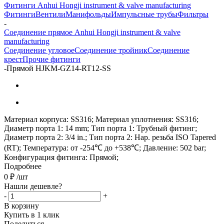
Фитинги Anhui Hongji instrument & valve manufacturing
Фитинги
Вентили
Манифольды
Импульсные трубы
Фильтры
-
Соединение прямое Anhui Hongji instrument & valve
manufacturing
Соединение угловое
Соединение тройник
Соединение
крест
Прочие фитинги
-
Прямой HJKM-GZ14-RT12-SS
Материал корпуса: SS316; Материал уплотнения: SS316;
Диаметр порта 1: 14 mm; Тип порта 1: Трубный фитинг;
Диаметр порта 2: 3/4 in.; Тип порта 2: Нар. резьба ISO Tapered
(RT); Температура: от -254℃ до +538℃; Давление: 502 bar;
Конфигурация фитинга: Прямой;
Подробнее
0
₽
/шт
Нашли дешевле?
-
+
В корзину
Купить в 1 клик
Поделиться