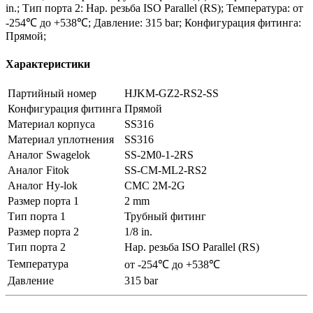
in.; Тип порта 2: Нар. резьба ISO Parallel (RS); Температура: от
-254℃ до +538℃; Давление: 315 bar; Конфигурация фитинга:
Прямой;
Характеристики
Партийный номер
HJKM-GZ2-RS2-SS
Конфигурация фитинга
Прямой
Материал корпуса
SS316
Материал уплотнения
SS316
Аналог Swagelok
SS-2M0-1-2RS
Аналог Fitok
SS-CM-ML2-RS2
Аналог Hy-lok
CMC 2M-2G
Размер порта 1
2 mm
Тип порта 1
Трубный фитинг
Размер порта 2
1/8 in.
Тип порта 2
Нар. резьба ISO Parallel (RS)
Температура
от -254℃ до +538℃
Давление
315 bar