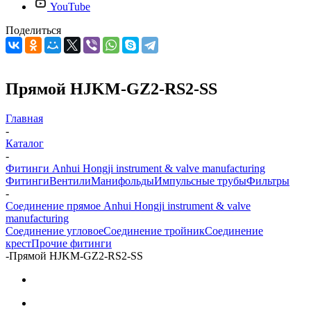
YouTube
Поделиться
Прямой HJKM-GZ2-RS2-SS
Главная
-
Каталог
-
Фитинги Anhui Hongji instrument & valve manufacturing
Фитинги
Вентили
Манифольды
Импульсные трубы
Фильтры
-
Соединение прямое Anhui Hongji instrument & valve
manufacturing
Соединение угловое
Соединение тройник
Соединение
крест
Прочие фитинги
-
Прямой HJKM-GZ2-RS2-SS