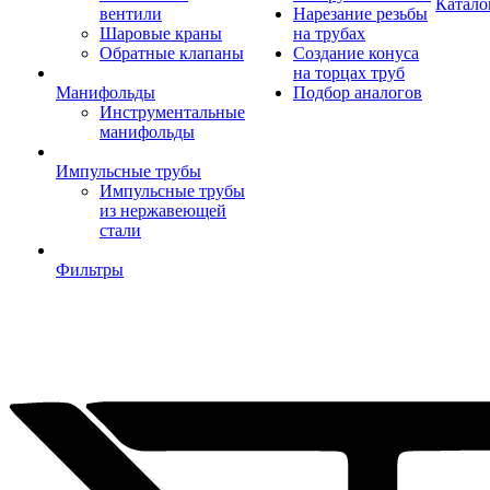
Катало
вентили
Нарезание резьбы
Шаровые краны
на трубах
Обратные клапаны
Создание конуса
на торцах труб
Манифольды
Подбор аналогов
Инструментальные
манифольды
Импульсные трубы
Импульсные трубы
из нержавеющей
стали
Фильтры