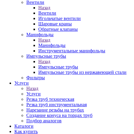
Вентили
Назад
Вентили
Игольчатые вентили
Шаровые краны
Обратные клапаны
Манифольды
Назад
Манифольды
Инструментальные манифольды
Импульсные трубы
Назад
Импульсные трубы
Импульсные трубы из нержавеющей стали
Фильтры
Услуги
Назад
Услуги
Резка труб техническая
Резка труб инструментальная
Нарезание резьбы на трубах
Создание конуса на торцах труб
Подбор аналогов
Каталоги
Как купить