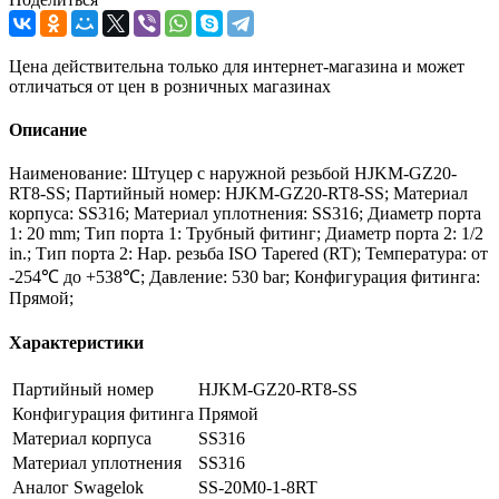
Цена действительна только для интернет-магазина и может
отличаться от цен в розничных магазинах
Описание
Наименование: Штуцер с наружной резьбой HJKM-GZ20-
RT8-SS; Партийный номер: HJKM-GZ20-RT8-SS; Материал
корпуса: SS316; Материал уплотнения: SS316; Диаметр порта
1: 20 mm; Тип порта 1: Трубный фитинг; Диаметр порта 2: 1/2
in.; Тип порта 2: Нар. резьба ISO Tapered (RT); Температура: от
-254℃ до +538℃; Давление: 530 bar; Конфигурация фитинга:
Прямой;
Характеристики
Партийный номер
HJKM-GZ20-RT8-SS
Конфигурация фитинга
Прямой
Материал корпуса
SS316
Материал уплотнения
SS316
Аналог Swagelok
SS-20M0-1-8RT