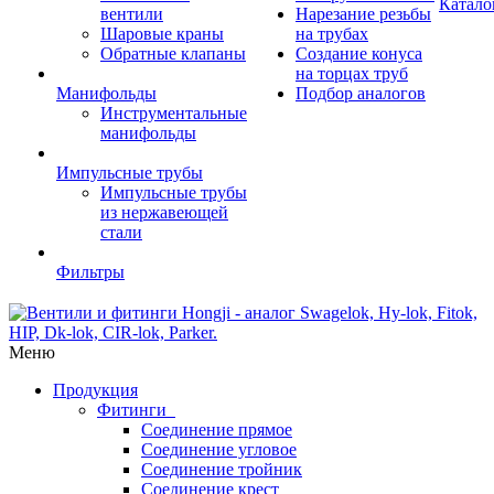
Катало
вентили
Нарезание резьбы
Шаровые краны
на трубах
Обратные клапаны
Создание конуса
на торцах труб
Манифольды
Подбор аналогов
Инструментальные
манифольды
Импульсные трубы
Импульсные трубы
из нержавеющей
стали
Фильтры
Меню
Продукция
Фитинги
Соединение прямое
Соединение угловое
Соединение тройник
Соединение крест