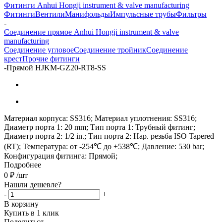
Фитинги Anhui Hongji instrument & valve manufacturing
Фитинги
Вентили
Манифольды
Импульсные трубы
Фильтры
-
Соединение прямое Anhui Hongji instrument & valve
manufacturing
Соединение угловое
Соединение тройник
Соединение
крест
Прочие фитинги
-
Прямой HJKM-GZ20-RT8-SS
Материал корпуса: SS316; Материал уплотнения: SS316;
Диаметр порта 1: 20 mm; Тип порта 1: Трубный фитинг;
Диаметр порта 2: 1/2 in.; Тип порта 2: Нар. резьба ISO Tapered
(RT); Температура: от -254℃ до +538℃; Давление: 530 bar;
Конфигурация фитинга: Прямой;
Подробнее
0
₽
/шт
Нашли дешевле?
-
+
В корзину
Купить в 1 клик
Поделиться