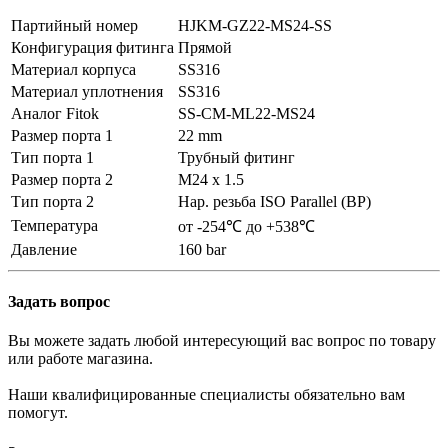
Партийный номер
HJKM-GZ22-MS24-SS
Конфигурация фитинга
Прямой
Материал корпуса
SS316
Материал уплотнения
SS316
Аналог Fitok
SS-CM-ML22-MS24
Размер порта 1
22 mm
Тип порта 1
Трубный фитинг
Размер порта 2
M24 x 1.5
Тип порта 2
Нар. резьба ISO Parallel (BP)
Температура
от -254℃ до +538℃
Давление
160 bar
Задать вопрос
Вы можете задать любой интересующий вас вопрос по товару
или работе магазина.
Наши квалифицированные специалисты обязательно вам
помогут.