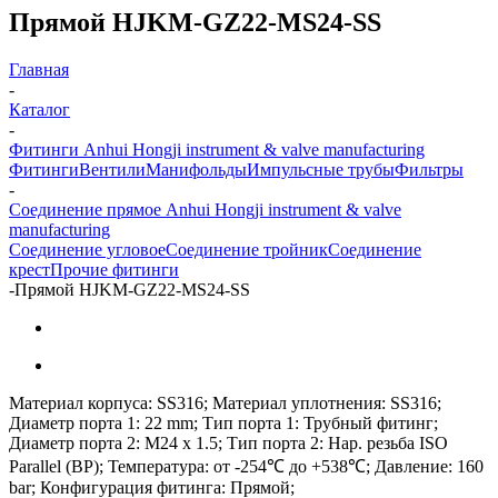
Прямой HJKM-GZ22-MS24-SS
Главная
-
Каталог
-
Фитинги Anhui Hongji instrument & valve manufacturing
Фитинги
Вентили
Манифольды
Импульсные трубы
Фильтры
-
Соединение прямое Anhui Hongji instrument & valve
manufacturing
Соединение угловое
Соединение тройник
Соединение
крест
Прочие фитинги
-
Прямой HJKM-GZ22-MS24-SS
Материал корпуса: SS316; Материал уплотнения: SS316;
Диаметр порта 1: 22 mm; Тип порта 1: Трубный фитинг;
Диаметр порта 2: M24 x 1.5; Тип порта 2: Нар. резьба ISO
Parallel (BP); Температура: от -254℃ до +538℃; Давление: 160
bar; Конфигурация фитинга: Прямой;