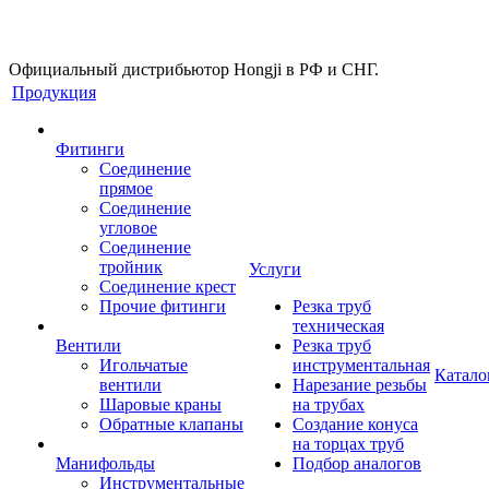
Официальный дистрибьютор Hongji в РФ и СНГ.
Продукция
Фитинги
Соединение
прямое
Соединение
угловое
Соединение
тройник
Услуги
Соединение крест
Прочие фитинги
Резка труб
техническая
Вентили
Резка труб
Игольчатые
инструментальная
Катало
вентили
Нарезание резьбы
Шаровые краны
на трубах
Обратные клапаны
Создание конуса
на торцах труб
Манифольды
Подбор аналогов
Инструментальные