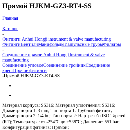
Прямой HJKM-GZ3-RT4-SS
Главная
-
Каталог
-
Фитинги Anhui Hongji instrument & valve manufacturing
Фитинги
Вентили
Манифольды
Импульсные трубы
Фильтры
-
Соединение прямое Anhui Hongji instrument & valve
manufacturing
Соединение угловое
Соединение тройник
Соединение
крест
Прочие фитинги
-
Прямой HJKM-GZ3-RT4-SS
Материал корпуса: SS316; Материал уплотнения: SS316;
Диаметр порта 1: 3 mm; Тип порта 1: Трубный фитинг;
Диаметр порта 2: 1/4 in.; Тип порта 2: Нар. резьба ISO Tapered
(RT); Температура: от -254℃ до +538℃; Давление: 551 bar;
Конфигурация фитинга: Прямой;