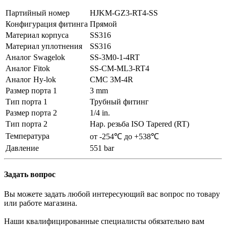
Партийный номер
HJKM-GZ3-RT4-SS
Конфигурация фитинга
Прямой
Материал корпуса
SS316
Материал уплотнения
SS316
Аналог Swagelok
SS-3M0-1-4RT
Аналог Fitok
SS-CM-ML3-RT4
Аналог Hy-lok
CMC 3M-4R
Размер порта 1
3 mm
Тип порта 1
Трубный фитинг
Размер порта 2
1/4 in.
Тип порта 2
Нар. резьба ISO Tapered (RT)
Температура
от -254℃ до +538℃
Давление
551 bar
Задать вопрос
Вы можете задать любой интересующий вас вопрос по товару
или работе магазина.
Наши квалифицированные специалисты обязательно вам