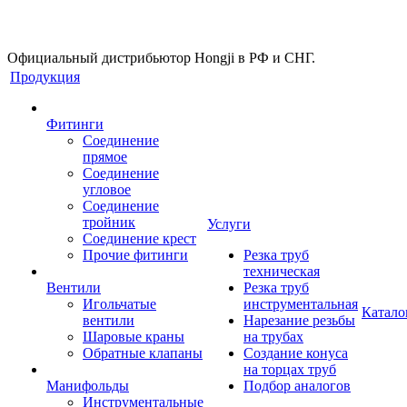
Официальный дистрибьютор Hongji в РФ и СНГ.
Продукция
Фитинги
Соединение
прямое
Соединение
угловое
Соединение
тройник
Услуги
Соединение крест
Прочие фитинги
Резка труб
техническая
Вентили
Резка труб
Игольчатые
инструментальная
Катало
вентили
Нарезание резьбы
Шаровые краны
на трубах
Обратные клапаны
Создание конуса
на торцах труб
Манифольды
Подбор аналогов
Инструментальные