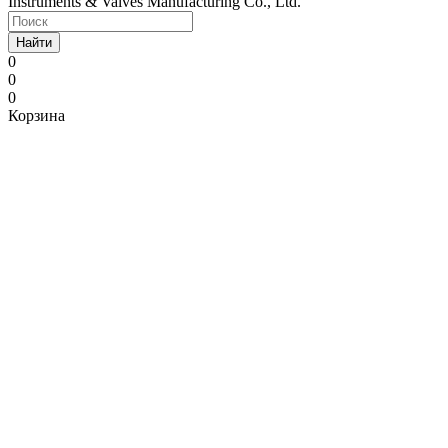
Instruments & Valves Manufacturing Co., Ltd.
Найти
0
0
0
Корзина