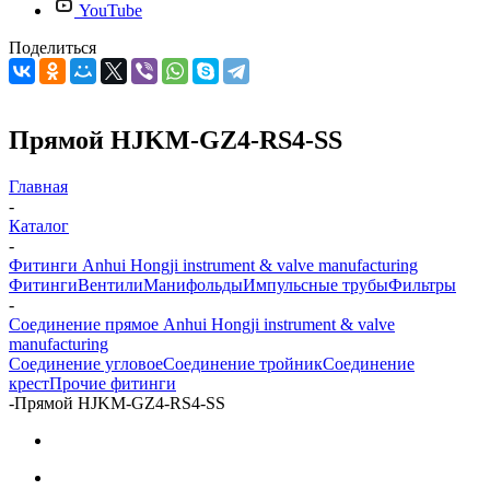
YouTube
Поделиться
Прямой HJKM-GZ4-RS4-SS
Главная
-
Каталог
-
Фитинги Anhui Hongji instrument & valve manufacturing
Фитинги
Вентили
Манифольды
Импульсные трубы
Фильтры
-
Соединение прямое Anhui Hongji instrument & valve
manufacturing
Соединение угловое
Соединение тройник
Соединение
крест
Прочие фитинги
-
Прямой HJKM-GZ4-RS4-SS