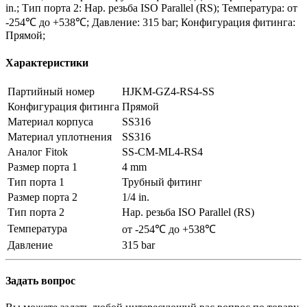
in.; Тип порта 2: Нар. резьба ISO Parallel (RS); Температура: от
-254℃ до +538℃; Давление: 315 bar; Конфигурация фитинга:
Прямой;
Характеристики
Партийный номер
HJKM-GZ4-RS4-SS
Конфигурация фитинга
Прямой
Материал корпуса
SS316
Материал уплотнения
SS316
Аналог Fitok
SS-CM-ML4-RS4
Размер порта 1
4 mm
Тип порта 1
Трубный фитинг
Размер порта 2
1/4 in.
Тип порта 2
Нар. резьба ISO Parallel (RS)
Температура
от -254℃ до +538℃
Давление
315 bar
Задать вопрос