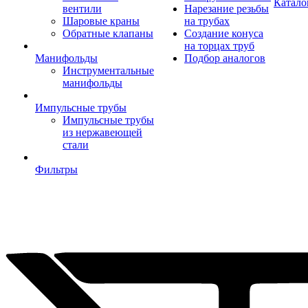
Катало
вентили
Нарезание резьбы
Шаровые краны
на трубах
Обратные клапаны
Создание конуса
на торцах труб
Манифольды
Подбор аналогов
Инструментальные
манифольды
Импульсные трубы
Импульсные трубы
из нержавеющей
стали
Фильтры