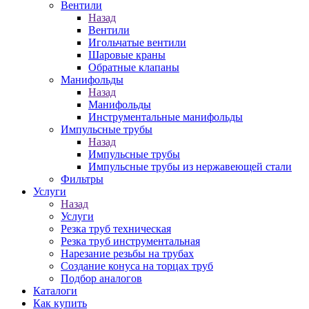
Вентили
Назад
Вентили
Игольчатые вентили
Шаровые краны
Обратные клапаны
Манифольды
Назад
Манифольды
Инструментальные манифольды
Импульсные трубы
Назад
Импульсные трубы
Импульсные трубы из нержавеющей стали
Фильтры
Услуги
Назад
Услуги
Резка труб техническая
Резка труб инструментальная
Нарезание резьбы на трубах
Создание конуса на торцах труб
Подбор аналогов
Каталоги
Как купить