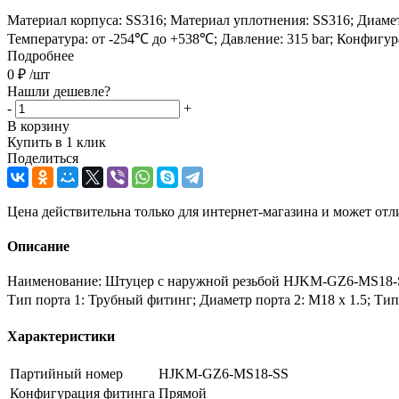
Материал корпуса: SS316; Материал уплотнения: SS316; Диаметр 
Температура: от -254℃ до +538℃; Давление: 315 bar; Конфигу
Подробнее
0
₽
/шт
Нашли дешевле?
-
+
В корзину
Купить в 1 клик
Поделиться
Цена действительна только для интернет-магазина и может отл
Описание
Наименование: Штуцер с наружной резьбой HJKM-GZ6-MS18-SS
Тип порта 1: Трубный фитинг; Диаметр порта 2: M18 x 1.5; Тип 
Характеристики
Партийный номер
HJKM-GZ6-MS18-SS
Конфигурация фитинга
Прямой