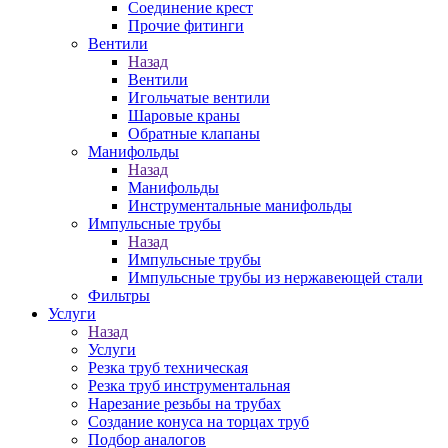
Соединение крест
Прочие фитинги
Вентили
Назад
Вентили
Игольчатые вентили
Шаровые краны
Обратные клапаны
Манифольды
Назад
Манифольды
Инструментальные манифольды
Импульсные трубы
Назад
Импульсные трубы
Импульсные трубы из нержавеющей стали
Фильтры
Услуги
Назад
Услуги
Резка труб техническая
Резка труб инструментальная
Нарезание резьбы на трубах
Создание конуса на торцах труб
Подбор аналогов