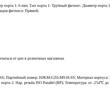
порта 1: 6 mm; Тип порта 1: Трубный фитинг; Диаметр порта 2: M1
рация фитинга: Прямой;
ичаться от цен в розничных магазинах
; Партийный номер: HJKM-GZ6-MS18-SS; Материал корпуса: SS3
порта 2: Нар. резьба ISO Parallel (BP); Температура: от -254℃ 