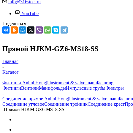
info@316steel.ru
YouTube
Поделиться
Прямой HJKM-GZ6-MS18-SS
Главная
-
Каталог
-
Фитинги Anhui Hongji instrument & valve manufacturing
Фитинги
Вентили
Манифольды
Импульсные трубы
Фильтры
-
Соединение прямое Anhui Hongji instrument & valve manufacturi
Соединение угловое
Соединение тройник
Соединение крест
Про
-
Прямой HJKM-GZ6-MS18-SS