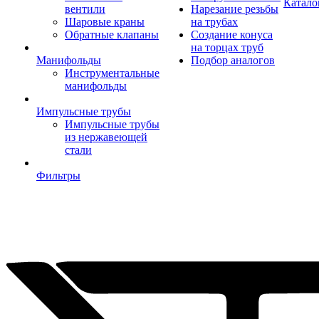
Катало
вентили
Нарезание резьбы
Шаровые краны
на трубах
Обратные клапаны
Создание конуса
на торцах труб
Манифольды
Подбор аналогов
Инструментальные
манифольды
Импульсные трубы
Импульсные трубы
из нержавеющей
стали
Фильтры