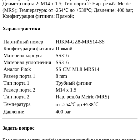
Диаметр порта 2: M14 x 1.5; Тип порта 2: Нар. резьба Metric
(MRS); Температура: от -254℃ до +538℃; Давление: 400 bar;
Конфигурация фитинга: Прямой;
Характеристики
Партийный номер
HJKM-GZ8-MRS14-SS
Конфигурация фитинга
Прямой
Материал корпуса
SS316
Материал уплотнения
SS316
Аналог Fitok
SS-CM-ML8-MRS14
Размер порта 1
8 mm
Тип порта 1
Трубный фитинг
Размер порта 2
M14 x 1.5
Тип порта 2
Нар. резьба Metric (MRS)
Температура
от -254℃ до +538℃
Давление
400 bar
Задать вопрос