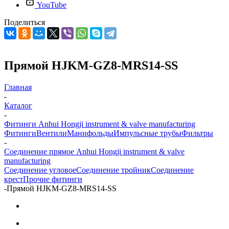
YouTube
Поделиться
Прямой HJKM-GZ8-MRS14-SS
Главная
-
Каталог
-
Фитинги Anhui Hongji instrument & valve manufacturing
Фитинги
Вентили
Манифольды
Импульсные трубы
Фильтры
-
Соединение прямое Anhui Hongji instrument & valve
manufacturing
Соединение угловое
Соединение тройник
Соединение
крест
Прочие фитинги
-
Прямой HJKM-GZ8-MRS14-SS