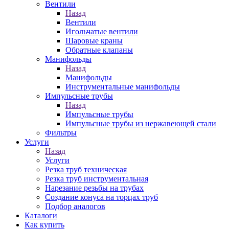
Вентили
Назад
Вентили
Игольчатые вентили
Шаровые краны
Обратные клапаны
Манифольды
Назад
Манифольды
Инструментальные манифольды
Импульсные трубы
Назад
Импульсные трубы
Импульсные трубы из нержавеющей стали
Фильтры
Услуги
Назад
Услуги
Резка труб техническая
Резка труб инструментальная
Нарезание резьбы на трубах
Создание конуса на торцах труб
Подбор аналогов
Каталоги
Как купить