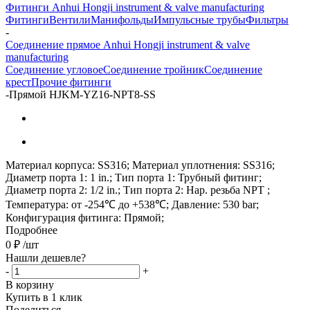
Фитинги Anhui Hongji instrument & valve manufacturing
Фитинги
Вентили
Манифольды
Импульсные трубы
Фильтры
-
Соединение прямое Anhui Hongji instrument & valve
manufacturing
Соединение угловое
Соединение тройник
Соединение
крест
Прочие фитинги
-
Прямой HJKM-YZ16-NPT8-SS
Материал корпуса: SS316; Материал уплотнения: SS316;
Диаметр порта 1: 1 in.; Тип порта 1: Трубный фитинг;
Диаметр порта 2: 1/2 in.; Тип порта 2: Нар. резьба NPT ;
Температура: от -254℃ до +538℃; Давление: 530 bar;
Конфигурация фитинга: Прямой;
Подробнее
0
₽
/шт
Нашли дешевле?
-
+
В корзину
Купить в 1 клик
Поделиться