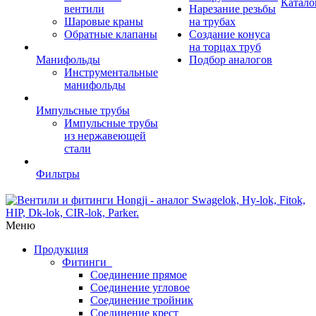
Катало
вентили
Нарезание резьбы
Шаровые краны
на трубах
Обратные клапаны
Создание конуса
на торцах труб
Манифольды
Подбор аналогов
Инструментальные
манифольды
Импульсные трубы
Импульсные трубы
из нержавеющей
стали
Фильтры
Меню
Продукция
Фитинги
Соединение прямое
Соединение угловое
Соединение тройник
Соединение крест