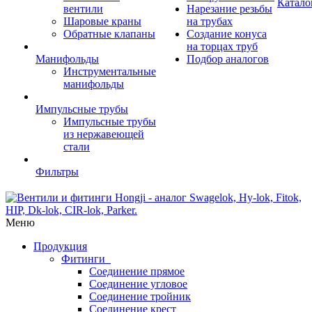
Катало
вентили
Нарезание резьбы
Шаровые краны
на трубах
Обратные клапаны
Создание конуса
на торцах труб
Манифольды
Подбор аналогов
Инструментальные
манифольды
Импульсные трубы
Импульсные трубы
из нержавеющей
стали
Фильтры
Меню
Продукция
Фитинги
Соединение прямое
Соединение угловое
Соединение тройник
Соединение крест