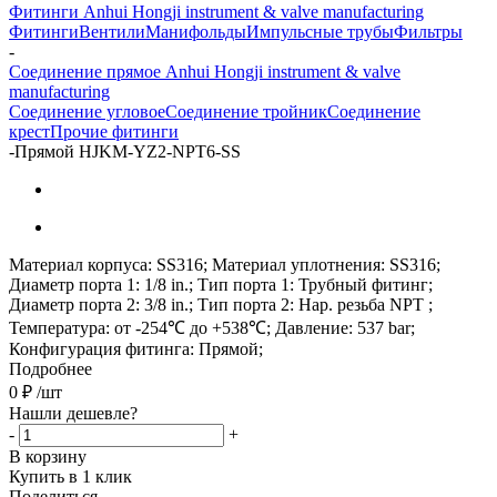
Фитинги Anhui Hongji instrument & valve manufacturing
Фитинги
Вентили
Манифольды
Импульсные трубы
Фильтры
-
Соединение прямое Anhui Hongji instrument & valve
manufacturing
Соединение угловое
Соединение тройник
Соединение
крест
Прочие фитинги
-
Прямой HJKM-YZ2-NPT6-SS
Материал корпуса: SS316; Материал уплотнения: SS316;
Диаметр порта 1: 1/8 in.; Тип порта 1: Трубный фитинг;
Диаметр порта 2: 3/8 in.; Тип порта 2: Нар. резьба NPT ;
Температура: от -254℃ до +538℃; Давление: 537 bar;
Конфигурация фитинга: Прямой;
Подробнее
0
₽
/шт
Нашли дешевле?
-
+
В корзину
Купить в 1 клик
Поделиться