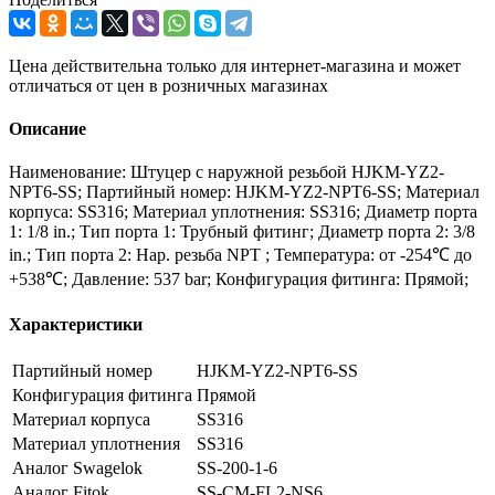
Цена действительна только для интернет-магазина и может
отличаться от цен в розничных магазинах
Описание
Наименование: Штуцер с наружной резьбой HJKM-YZ2-
NPT6-SS; Партийный номер: HJKM-YZ2-NPT6-SS; Материал
корпуса: SS316; Материал уплотнения: SS316; Диаметр порта
1: 1/8 in.; Тип порта 1: Трубный фитинг; Диаметр порта 2: 3/8
in.; Тип порта 2: Нар. резьба NPT ; Температура: от -254℃ до
+538℃; Давление: 537 bar; Конфигурация фитинга: Прямой;
Характеристики
Партийный номер
HJKM-YZ2-NPT6-SS
Конфигурация фитинга
Прямой
Материал корпуса
SS316
Материал уплотнения
SS316
Аналог Swagelok
SS-200-1-6
Аналог Fitok
SS-CM-FL2-NS6