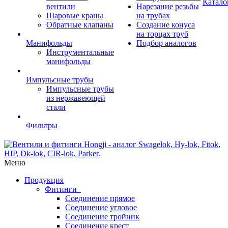
Катало
вентили
Нарезание резьбы
Шаровые краны
на трубах
Обратные клапаны
Создание конуса
на торцах труб
Манифольды
Подбор аналогов
Инструментальные
манифольды
Импульсные трубы
Импульсные трубы
из нержавеющей
стали
Фильтры
Меню
Продукция
Фитинги
Соединение прямое
Соединение угловое
Соединение тройник
Соединение крест