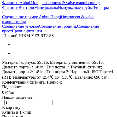
Фитинги Anhui Hongji instrument & valve manufacturing
Фитинги
Вентили
Манифольды
Импульсные трубы
Фильтры
-
Соединение прямое Anhui Hongji instrument & valve
manufacturing
Соединение угловое
Соединение тройник
Соединение
крест
Прочие фитинги
-
Прямой HJKM-YZ2-RT2-SS
Материал корпуса: SS316; Материал уплотнения: SS316;
Диаметр порта 1: 1/8 in.; Тип порта 1: Трубный фитинг;
Диаметр порта 2: 1/8 in.; Тип порта 2: Нар. резьба ISO Tapered
(RT); Температура: от -254℃ до +538℃; Давление: 690 bar ;
Конфигурация фитинга: Прямой;
Подробнее
0
₽
/шт
Нашли дешевле?
-
+
В корзину
Купить в 1 клик
Поделиться