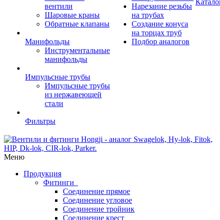
Катало
вентили
Нарезание резьбы
Шаровые краны
на трубах
Обратные клапаны
Создание конуса
на торцах труб
Манифольды
Подбор аналогов
Инструментальные
манифольды
Импульсные трубы
Импульсные трубы
из нержавеющей
стали
Фильтры
Меню
Продукция
Фитинги
Соединение прямое
Соединение угловое
Соединение тройник
Соединение крест