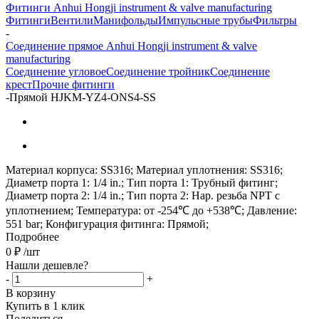
Фитинги Anhui Hongji instrument & valve manufacturing
Фитинги
Вентили
Манифольды
Импульсные трубы
Фильтры
-
Соединение прямое Anhui Hongji instrument & valve
manufacturing
Соединение угловое
Соединение тройник
Соединение
крест
Прочие фитинги
-
Прямой HJKM-YZ4-ONS4-SS
Материал корпуса: SS316; Материал уплотнения: SS316;
Диаметр порта 1: 1/4 in.; Тип порта 1: Трубный фитинг;
Диаметр порта 2: 1/4 in.; Тип порта 2: Нар. резьба NPT с
уплотнением; Температура: от -254℃ до +538℃; Давление:
551 bar; Конфигурация фитинга: Прямой;
Подробнее
0
₽
/шт
Нашли дешевле?
-
+
В корзину
Купить в 1 клик
Поделиться