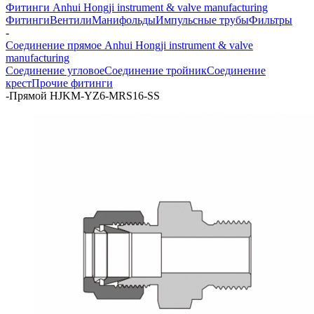
Фитинги Anhui Hongji instrument & valve manufacturing
Фитинги
Вентили
Манифольды
Импульсные трубы
Фильтры
-
Соединение прямое Anhui Hongji instrument & valve
manufacturing
Соединение угловое
Соединение тройник
Соединение
крест
Прочие фитинги
-
Прямой HJKM-YZ6-MRS16-SS