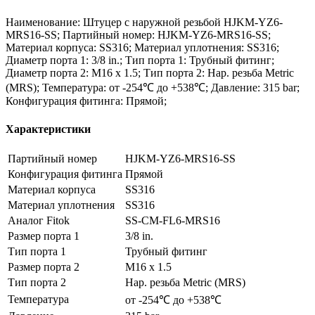
Наименование: Штуцер с наружной резьбой HJKM-YZ6-
MRS16-SS; Партийный номер: HJKM-YZ6-MRS16-SS;
Материал корпуса: SS316; Материал уплотнения: SS316;
Диаметр порта 1: 3/8 in.; Тип порта 1: Трубный фитинг;
Диаметр порта 2: M16 x 1.5; Тип порта 2: Нар. резьба Metric
(MRS); Температура: от -254℃ до +538℃; Давление: 315 bar;
Конфигурация фитинга: Прямой;
Характеристики
Партийный номер
HJKM-YZ6-MRS16-SS
Конфигурация фитинга
Прямой
Материал корпуса
SS316
Материал уплотнения
SS316
Аналог Fitok
SS-CM-FL6-MRS16
Размер порта 1
3/8 in.
Тип порта 1
Трубный фитинг
Размер порта 2
M16 x 1.5
Тип порта 2
Нар. резьба Metric (MRS)
Температура
от -254℃ до +538℃