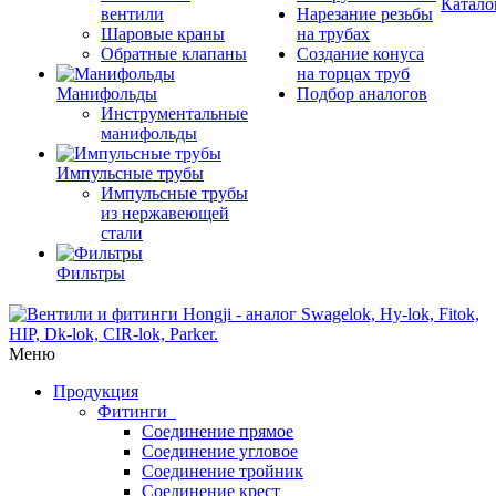
Катало
вентили
Нарезание резьбы
Шаровые краны
на трубах
Обратные клапаны
Создание конуса
на торцах труб
Манифольды
Подбор аналогов
Инструментальные
манифольды
Импульсные трубы
Импульсные трубы
из нержавеющей
стали
Фильтры
Меню
Продукция
Фитинги
Соединение прямое
Соединение угловое
Соединение тройник
Соединение крест