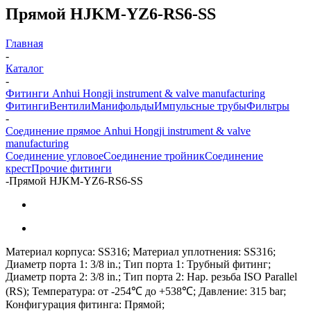
Прямой HJKM-YZ6-RS6-SS
Главная
-
Каталог
-
Фитинги Anhui Hongji instrument & valve manufacturing
Фитинги
Вентили
Манифольды
Импульсные трубы
Фильтры
-
Соединение прямое Anhui Hongji instrument & valve
manufacturing
Соединение угловое
Соединение тройник
Соединение
крест
Прочие фитинги
-
Прямой HJKM-YZ6-RS6-SS
Материал корпуса: SS316; Материал уплотнения: SS316;
Диаметр порта 1: 3/8 in.; Тип порта 1: Трубный фитинг;
Диаметр порта 2: 3/8 in.; Тип порта 2: Нар. резьба ISO Parallel
(RS); Температура: от -254℃ до +538℃; Давление: 315 bar;
Конфигурация фитинга: Прямой;