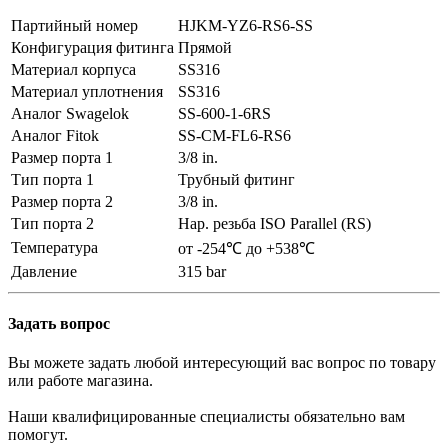
Партийный номер
HJKM-YZ6-RS6-SS
Конфигурация фитинга
Прямой
Материал корпуса
SS316
Материал уплотнения
SS316
Аналог Swagelok
SS-600-1-6RS
Аналог Fitok
SS-CM-FL6-RS6
Размер порта 1
3/8 in.
Тип порта 1
Трубный фитинг
Размер порта 2
3/8 in.
Тип порта 2
Нар. резьба ISO Parallel (RS)
Температура
от -254℃ до +538℃
Давление
315 bar
Задать вопрос
Вы можете задать любой интересующий вас вопрос по товару
или работе магазина.
Наши квалифицированные специалисты обязательно вам
помогут.