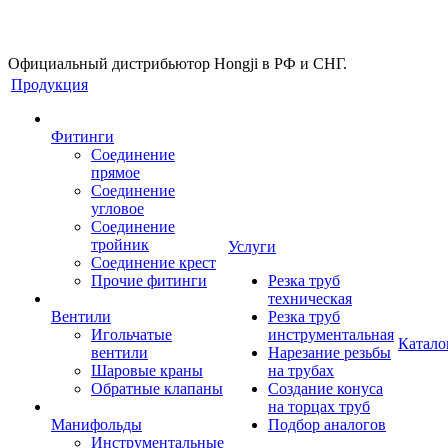
Официальный дистрибьютор Hongji в РФ и СНГ.
Продукция
Фитинги
Соединение
прямое
Соединение
угловое
Соединение
тройник
Услуги
Соединение крест
Прочие фитинги
Резка труб
техническая
Вентили
Резка труб
Игольчатые
инструментальная
Катало
вентили
Нарезание резьбы
Шаровые краны
на трубах
Обратные клапаны
Создание конуса
на торцах труб
Манифольды
Подбор аналогов
Инструментальные