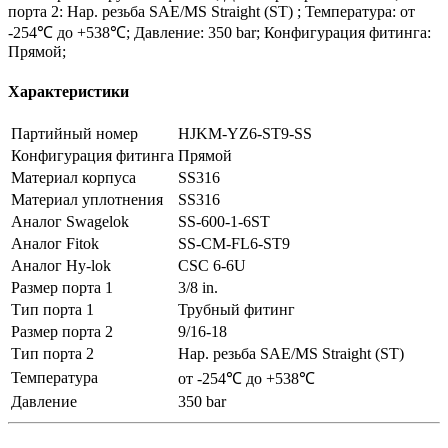
порта 2: Нар. резьба SAE/MS Straight (ST) ; Температура: от
-254℃ до +538℃; Давление: 350 bar; Конфигурация фитинга:
Прямой;
Характеристики
Партийный номер
HJKM-YZ6-ST9-SS
Конфигурация фитинга
Прямой
Материал корпуса
SS316
Материал уплотнения
SS316
Аналог Swagelok
SS-600-1-6ST
Аналог Fitok
SS-CM-FL6-ST9
Аналог Hy-lok
CSC 6-6U
Размер порта 1
3/8 in.
Тип порта 1
Трубный фитинг
Размер порта 2
9/16-18
Тип порта 2
Нар. резьба SAE/MS Straight (ST)
Температура
от -254℃ до +538℃
Давление
350 bar