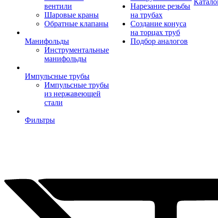
Катало
вентили
Нарезание резьбы
Шаровые краны
на трубах
Обратные клапаны
Создание конуса
на торцах труб
Манифольды
Подбор аналогов
Инструментальные
манифольды
Импульсные трубы
Импульсные трубы
из нержавеющей
стали
Фильтры