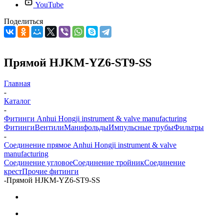
YouTube
Поделиться
Прямой HJKM-YZ6-ST9-SS
Главная
-
Каталог
-
Фитинги Anhui Hongji instrument & valve manufacturing
Фитинги
Вентили
Манифольды
Импульсные трубы
Фильтры
-
Соединение прямое Anhui Hongji instrument & valve
manufacturing
Соединение угловое
Соединение тройник
Соединение
крест
Прочие фитинги
-
Прямой HJKM-YZ6-ST9-SS