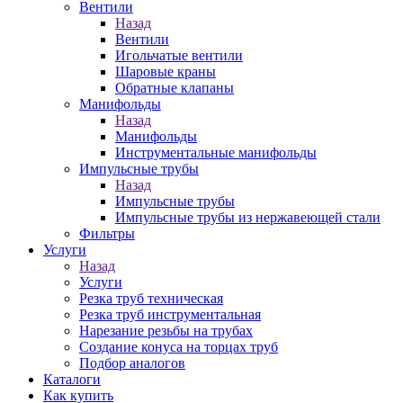
Вентили
Назад
Вентили
Игольчатые вентили
Шаровые краны
Обратные клапаны
Манифольды
Назад
Манифольды
Инструментальные манифольды
Импульсные трубы
Назад
Импульсные трубы
Импульсные трубы из нержавеющей стали
Фильтры
Услуги
Назад
Услуги
Резка труб техническая
Резка труб инструментальная
Нарезание резьбы на трубах
Создание конуса на торцах труб
Подбор аналогов
Каталоги
Как купить