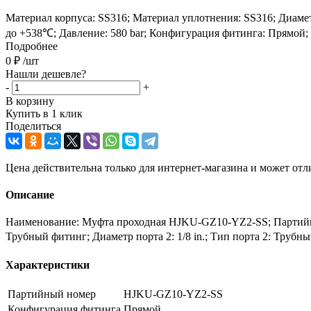
Материал корпуса: SS316; Материал уплотнения: SS316; Диаметр
до +538℃; Давление: 580 bar; Конфигурация фитинга: Прямой;
Подробнее
0
₽
/шт
Нашли дешевле?
-
+
В корзину
Купить в 1 клик
Поделиться
Цена действительна только для интернет-магазина и может отл
Описание
Наименование: Муфта проходная HJKU-GZ10-YZ2-SS; Партийный
Трубный фитинг; Диаметр порта 2: 1/8 in.; Тип порта 2: Труб
Характеристики
Партийный номер
HJKU-GZ10-YZ2-SS
Конфигурация фитинга
Прямой