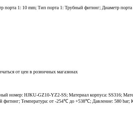
 порта 1: 10 mm; Тип порта 1: Трубный фитинг; Диаметр порта 2
ичаться от цен в розничных магазинах
 номер: HJKU-GZ10-YZ2-SS; Материал корпуса: SS316; Материа
ный фитинг; Температура: от -254℃ до +538℃; Давление: 580 bar