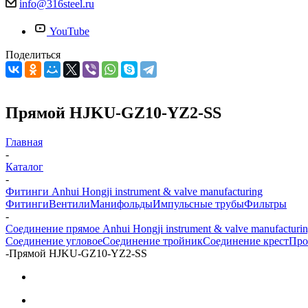
info@316steel.ru
YouTube
Поделиться
Прямой HJKU-GZ10-YZ2-SS
Главная
-
Каталог
-
Фитинги Anhui Hongji instrument & valve manufacturing
Фитинги
Вентили
Манифольды
Импульсные трубы
Фильтры
-
Соединение прямое Anhui Hongji instrument & valve manufacturi
Соединение угловое
Соединение тройник
Соединение крест
Про
-
Прямой HJKU-GZ10-YZ2-SS