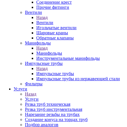
Соединение крест
Прочие фитинги
Вентили
Назад
Вентили
Игольчатые вентили
Шаровые краны
Обратные клапаны
Манифольды
Назад
Манифольды
Инструментальные манифольды
Импульсные трубы
Назад
Импульсные трубы
Импульсные трубы из нержавеющей стали
Фильтры
Услуги
Назад
Услуги
Резка труб техническая
Резка труб инструментальная
Нарезание резьбы на трубах
Создание конуса на торцах труб
Подбор аналогов