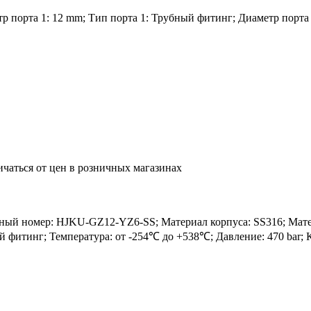
 порта 1: 12 mm; Тип порта 1: Трубный фитинг; Диаметр порта 2
ичаться от цен в розничных магазинах
 номер: HJKU-GZ12-YZ6-SS; Материал корпуса: SS316; Материа
ный фитинг; Температура: от -254℃ до +538℃; Давление: 470 bar