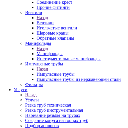
Соединение крест
Прочие фитинги
Вентили
Назад
Вентили
Игольчатые вентили
Шаровые краны
Обратные клапаны
Манифольды
Назад
Манифольды
Инструментальные манифольды
Импульсные трубы
Назад
Импульсные трубы
Импульсные трубы из нержавеющей стали
Фильтры
Услуги
Назад
Услуги
Резка труб техническая
Резка труб инструментальная
Нарезание резьбы на трубах
Создание конуса на торцах труб
Подбор аналогов