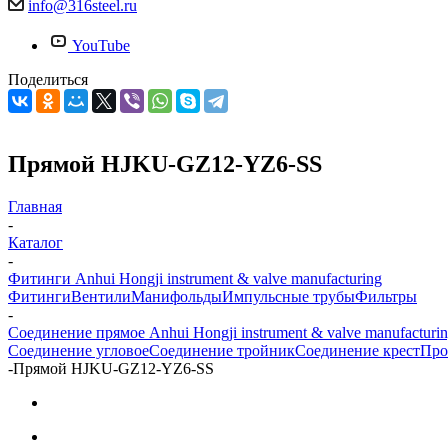
info@316steel.ru
YouTube
Поделиться
Прямой HJKU-GZ12-YZ6-SS
Главная
-
Каталог
-
Фитинги Anhui Hongji instrument & valve manufacturing
Фитинги
Вентили
Манифольды
Импульсные трубы
Фильтры
-
Соединение прямое Anhui Hongji instrument & valve manufacturi
Соединение угловое
Соединение тройник
Соединение крест
Про
-
Прямой HJKU-GZ12-YZ6-SS