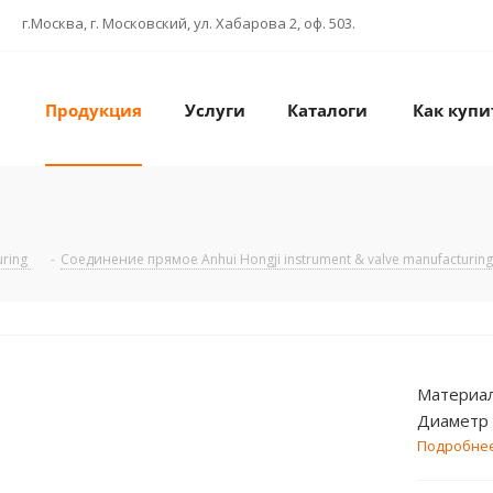
г.Москва, г. Московский, ул. Хабарова 2, оф. 503.
Продукция
Услуги
Каталоги
Как купи
uring
-
Соединение прямое Anhui Hongji instrument & valve manufacturin
Материал
Диаметр 
Диаметр 
Подробне
Температ