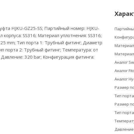
Харак
уфта HJKU-GZ25-SS; Партийный номер: HJKU-
Партийны
л корпуса: SS316; Материал уплотнения: SS316;
Конфигур
 25 mm; Тип порта 1: Трубный фитинг; Диаметр
Материал
ип порта 2: Трубный фитинг; Температура: от
Материал
Давление: 320 bar; Конфигурация фитинга:
Аналог Sw
Аналог Fit
Аналог Hy
Размер по
Тип порта
Размер по
Тип порта
Температ
Давление