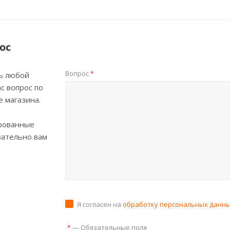
ос
Вопрос
*
ь любой
с вопрос по
е магазина.
рованные
зательно вам
Я согласен на
обработку персональных данн
—
Обязательные поля
*