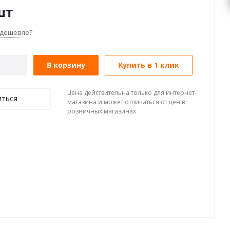
ация фитинга: Прямой;
шт
 дешевле?
В корзину
Купить в 1 клик
Цена действительна только для интернет-
иться
магазина и может отличаться от цен в
розничных магазинах