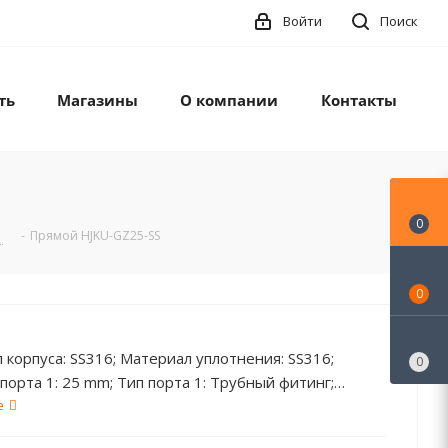
Войти
Поиск
ть
Магазины
О компании
Контакты
0
g
-
Прямой HJKU-GZ25-SS
0
 корпуса: SS316; Материал уплотнения: SS316;
0
порта 1: 25 mm; Тип порта 1: Трубный фитинг;
порта 2: 25 mm; Тип порта 2: Трубный фитинг;
е
ура: от -254℃ до +538℃; Давление: 320 bar;