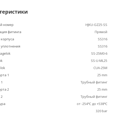
теристики
й номер
HJKU-GZ25-SS
ация фитинга
Прямой
 корпуса
SS316
 уплотнения
SS316
agelok
SS-25M0-6
ok
SS-U-ML25
-lok
CUA-25M
рта 1
25 mm
 1
Трубный фитинг
рта 2
25 mm
 2
Трубный фитинг
ура
от -254℃ до +538℃
320 bar