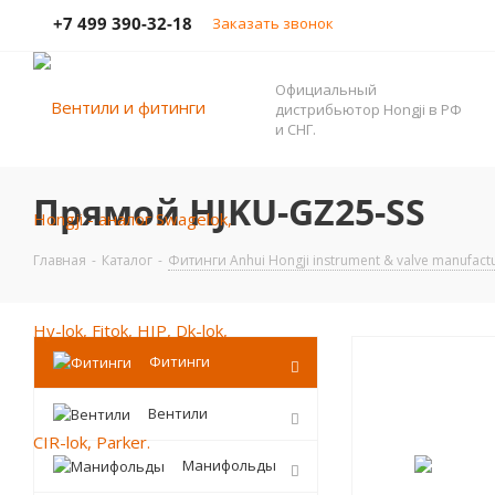
+7 499 390-32-18
Заказать звонок
Официальный
дистрибьютор Hongji в РФ
и СНГ.
Прямой HJKU-GZ25-SS
Главная
-
Каталог
-
Фитинги Anhui Hongji instrument & valve manufact
Фитинги
Вентили
Манифольды