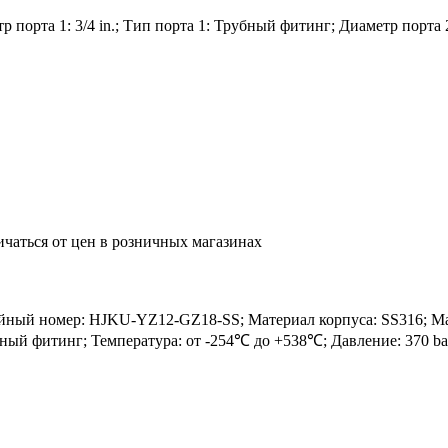
 порта 1: 3/4 in.; Тип порта 1: Трубный фитинг; Диаметр порта
ичаться от цен в розничных магазинах
й номер: HJKU-YZ12-GZ18-SS; Материал корпуса: SS316; Матери
бный фитинг; Температура: от -254℃ до +538℃; Давление: 370 b