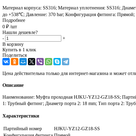
Материал корпуса: SS316; Материал уплотнения: SS316; Диаметр
до +538℃; Давление: 370 bar; Конфигурация фитинга: Прямой;
Подробнее
0
₽
/шт
Нашли дешевле?
-
+
В корзину
Купить в 1 клик
Поделиться
Цена действительна только для интернет-магазина и может отл
Описание
Наименование: Муфта проходная HJKU-YZ12-GZ18-SS; Партийны
1: Трубный фитинг; Диаметр порта 2: 18 mm; Тип порта 2: Тру
Характеристики
Партийный номер
HJKU-YZ12-GZ18-SS
Конфигурация фитинга
Прямой