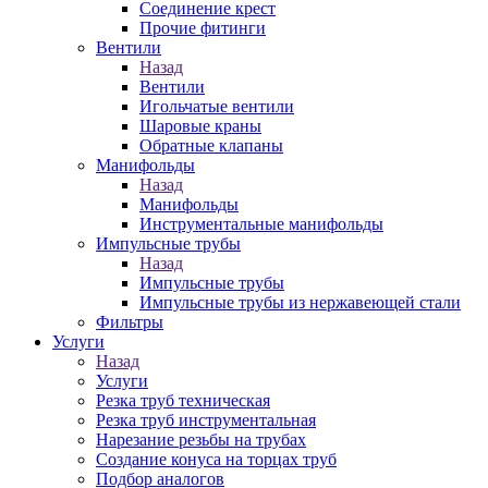
Соединение крест
Прочие фитинги
Вентили
Назад
Вентили
Игольчатые вентили
Шаровые краны
Обратные клапаны
Манифольды
Назад
Манифольды
Инструментальные манифольды
Импульсные трубы
Назад
Импульсные трубы
Импульсные трубы из нержавеющей стали
Фильтры
Услуги
Назад
Услуги
Резка труб техническая
Резка труб инструментальная
Нарезание резьбы на трубах
Создание конуса на торцах труб
Подбор аналогов