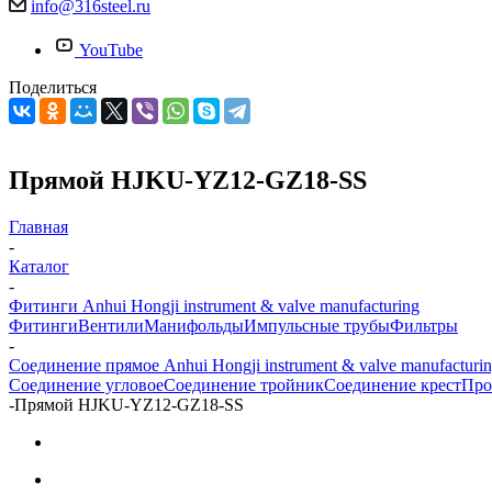
info@316steel.ru
YouTube
Поделиться
Прямой HJKU-YZ12-GZ18-SS
Главная
-
Каталог
-
Фитинги Anhui Hongji instrument & valve manufacturing
Фитинги
Вентили
Манифольды
Импульсные трубы
Фильтры
-
Соединение прямое Anhui Hongji instrument & valve manufacturi
Соединение угловое
Соединение тройник
Соединение крест
Про
-
Прямой HJKU-YZ12-GZ18-SS